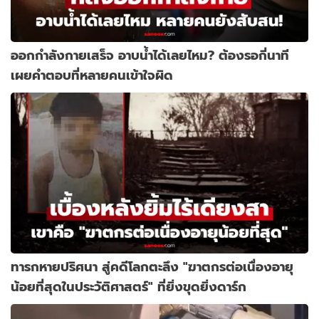
ออกกำลังกายเสร็จ อาบน้ำได้เลยไหม? ต้องรอกี่นาที
เผยคำตอบที่หลายคนเข้าใจผิด
ทารกหายปริศนา สู่คดีโลกตะลึง "ฆาตกรต่อเนื่องอายุ
น้อยที่สุดในประวัติศาสตร์" ที่ยิ่งขุดยิ่งดาร์ก