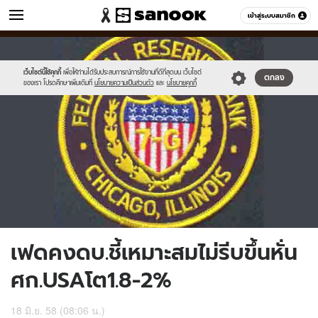
ข่าว
เข้าสู่ระบบสมาชิก
หมวดอื่นๆ
//s.isanook.com/ns/0/ud/362/1814218/625666-
Sanook
//s.isanook.com/sr/0/images/logo-
600
60
01.jpg
new-
sanook.png
เว็บไซต์นี้ใช้คุกกี้
เพื่อให้ท่านได้รับประสบการณ์การใช้งานที่ดีที่สุดบน เว็บไซต์
ตกลง
ของเรา โปรดศึกษาเพิ่มเติมที่
นโยบายความเป็นส่วนตัว
และ
นโยบายคุกกี้
เฟดคงดบ.ชี้เหมาะสมไม่รีบขึ้นหั่น
ศก.USAโต1.8-2%
18 มิ.ย. 58 (08:06 น.)