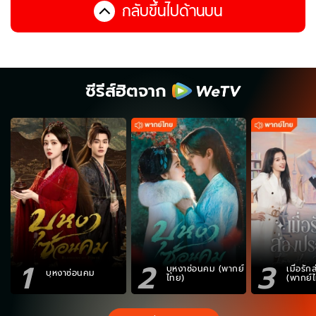
กลับขึ้นไปด้านบน
ซีรีส์ฮิตจาก
1
2
3
บุหงาซ่อนคม (พากย์
เมื่อรั
บุหงาซ่อนคม
ไทย)
(พากย์