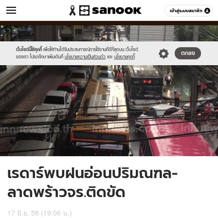
ข่าว
เข้าสู่ระบบสมาชิก
หมวดอื่นๆ
//s.isanook.com/ns/0/ud/362/1814070/625616-
Sanook
//s.isanook.com/sr/0/images/logo-
600
60
01.jpg
new-
sanook.png
เว็บไซต์นี้ใช้คุกกี้
เพื่อให้ท่านได้รับประสบการณ์การใช้งานที่ดีที่สุดบน เว็บไซต์
ตกลง
ของเรา โปรดศึกษาเพิ่มเติมที่
นโยบายความเป็นส่วนตัว
และ
นโยบายคุกกี้
เรดาร์พบฝนอ่อนปริมณฑล-
ลาดพร้าวจร.ติดขัด
17 มิ.ย. 58 (19:06 น.)