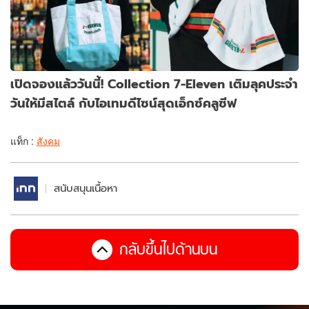
เปิดจองแล้ววันนี้! Collection 7-Eleven เติมลุคประจำ
วันให้มีสไตล์ กับไอเทมดีไซน์สุดเอ็กซ์คลูซีฟ
แท็ก :
สังคม
สนับสนุนเนื้อหา
กลับขึ้นไปด้านบน