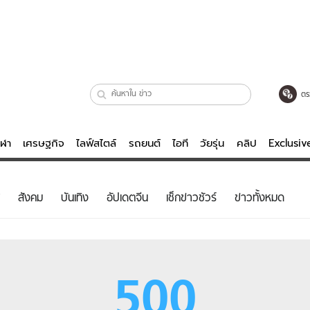
ตร
ีฬา
เศรษฐกิจ
ไลฟ์สไตล์
รถยนต์
ไอที
วัยรุ่น
คลิป
Exclusi
ตรวจหวย
ไลฟ์สไตล์
บันเทิงค
สังคม
บันเทิง
อัปเดตจีน
เช็กข่าวชัวร์
ข่าวทั้งหมด
ผู้หญิง
หนัง-ละคร
ผู้ชาย
เพลง
ย
วัยรุ่น
เกมส์
500
ไอที
คลิป
รถยนต์
พอดแคสต์