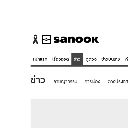
หน้าแรก
เรื่องฮอต
ข่าว
ดูดวง
ข่าวบันเทิง
ก
ข่าว
ข่าว
ดูดวง - 
อาชญากรรม
การเมือง
ต่างประเทศ
เรื่องฮอต
ดูดวง
ข่าว
หวยไทย
ข่าวบันเทิง
สถิติหวยไท
ข่าวกีฬา
หวยลาว
ข่าวเศรษฐกิจ