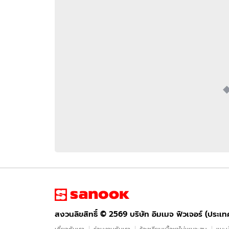
อัปเดตจีน
เช็กข่าวชัวร์
ติดตามสนุกโซเชี
ดาวน์โหลดสนุกแอปฟรี
สงวนลิขสิทธิ์ ©
2569
บริษัท อิมเมจ ฟิวเจอร์ (ประเทศไทย) จำกัด
สงวนลิขสิทธิ์ ©
2569
บริษัท อิมเมจ ฟิวเจอร์ (ประเ