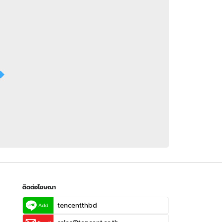
 WeTV
ติดต่อโฆษณา
tencentthbd
sales@tencent.co.th
รา
ร้องเรียนเนื้อหาไม่เหมาะสม
แนะนำติชม แจ้งปัญหาการใช้งาน
ติดต่อโฆษณา
tencentthbd
Add