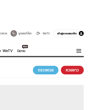
เข้าสู่ระบบสมาชิก
วจหวย
ขูดเลขนำโชค
WeTV
ve WeTV
นิยาย
รบรส
ความรู้รอบตัว
ตรวจหวย
หวยลาว
ฮาวทู
กูรู-รอบรู้