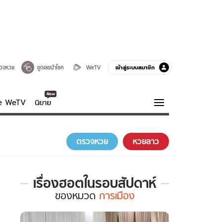
เข้าสู่ระบบสมาชิก
วจหวย
ขูดเลขนำโชค
WeTV
ve WeTV
นิยาย
รบรส
ความรู้รอบตัว
ตรวจหวย
หวยลาว
ฮาวทู
กูรู-รอบรู้
เรื่องฮอตในรอบสัปดาห์
เรื่อง
ของ
หมวด
การเมือง
ฮอต
ใน
รอบ