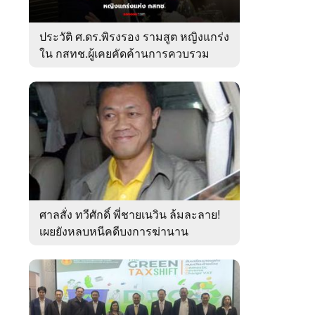
ประวัติ ศ.ดร.พิรงรอง รามสูต หญิงแกร่ง
ใน กสทช.ผู้เคยคัดค้านการควบรวม
ค่ายมือถือ
ศาลสั่ง ทวีศักดิ์ พี่ชายเนวิน ล้มละลาย!
เผยยังหลบหนีคดีบงการฆ่านาน
เกือบ10ปี