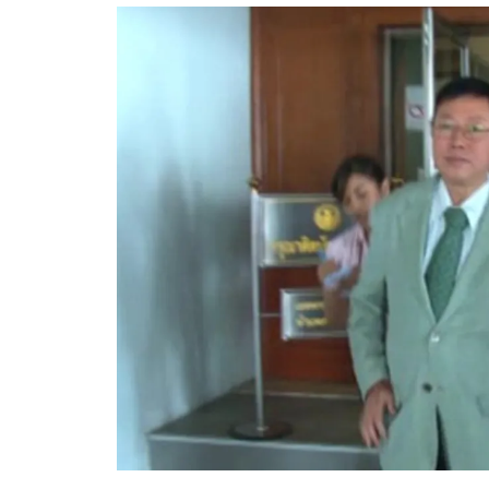
อัปเดตจีน
เช็กข่าวชัวร์
ติดตามสนุกโซเชี
ดาวน์โหลดสนุกแอปฟรี
สงวนลิขสิทธิ์ ©
2569
บริษัท อิมเมจ ฟิวเจอร์ (ประเทศไทย) จำกัด