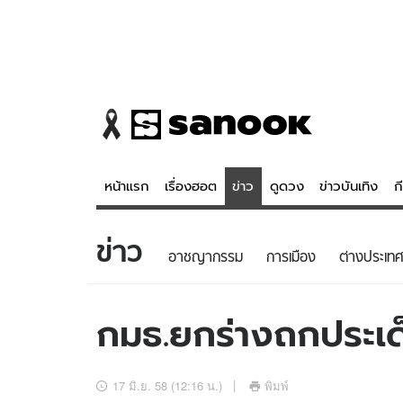
หน้าแรก
เรื่องฮอต
ข่าว
ดูดวง
ข่าวบันเทิง
ก
ข่าว
ข่าว
ดูดวง - 
อาชญากรรม
การเมือง
ต่างประเทศ
เรื่องฮอต
ดูดวง
ข่าว
หวยไทย
กมธ.ยกร่างถกประเด
ข่าวบันเทิง
สถิติหวยไท
ข่าวกีฬา
หวยลาว
17 มิ.ย. 58 (12:16 น.)
พิมพ์
ข่าวเศรษฐกิจ