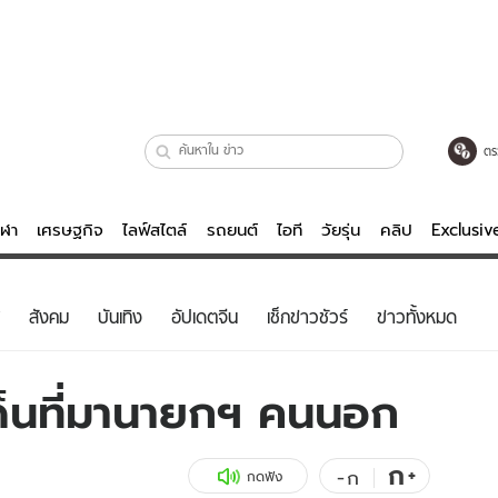
ตร
ีฬา
เศรษฐกิจ
ไลฟ์สไตล์
รถยนต์
ไอที
วัยรุ่น
คลิป
Exclusi
ตรวจหวย
ไลฟ์สไตล์
บันเทิงค
สังคม
บันเทิง
อัปเดตจีน
เช็กข่าวชัวร์
ข่าวทั้งหมด
ผู้หญิง
หนัง-ละคร
ผู้ชาย
เพลง
็นที่มานายกฯ คนนอก
ย
วัยรุ่น
เกมส์
ไอที
คลิป
ก
+
-
ก
กดฟัง
รถยนต์
พอดแคสต์