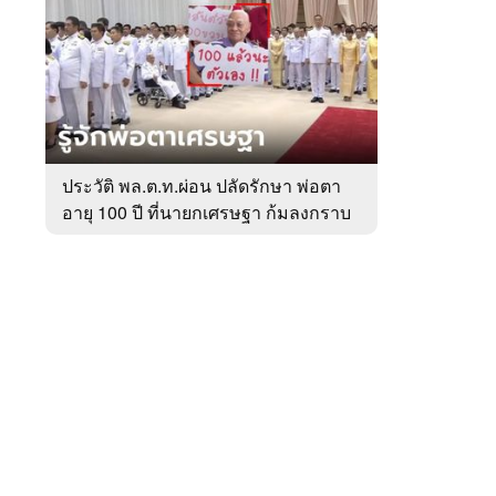
สัปดาห์
ของ
หมวด
การเมือง
 WeTV
ประวัติ พล.ต.ท.ผ่อน ปลัดรักษา พ่อตา
อายุ 100 ปี ที่นายกเศรษฐา ก้มลงกราบ
ติดต่อโฆษณา
ที่ตัก
tencentthbd
sales@tencent.co.th
รา
ร้องเรียนเนื้อหาไม่เหมาะสม
แนะนำติชม แจ้งปัญหาการใช้งาน