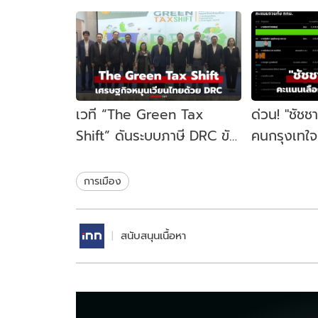
เวที “The Green Tax
ด่วน! "ชัชช
Shift” ดันระบบภาษี DRC ขับ
คนกรุงเทใจทิ
เคลื่อนเศรษฐกิจหมุนเวียน
ขยับนั่งเก้าอ
ไทย
สมัย
การเมือง
สนับสนุนเนื้อหา