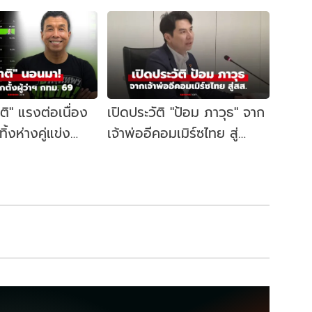
าติ" แรงต่อเนื่อง
เปิดประวัติ "ป้อม ภาวุธ" จาก
้งห่างคู่แข่ง
เจ้าพ่ออีคอมเมิร์ซไทย สู่
ี้ผู้ว่าฯ กทม. อีก
สส.บัญชีรายชื่อ พรรค
ประชาชน