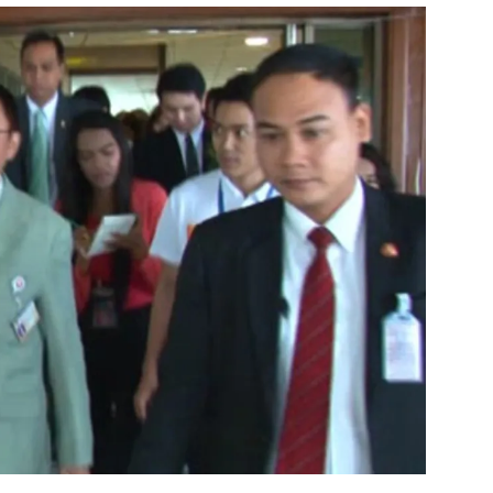
สุขภาพ
ดูทีวี
เที่ยว-กิน
WeTV
Tasteful Thailand
Exclusive
Sanook Choice
นิยาย
ยลได้ที่
ร่วมงานกับเ