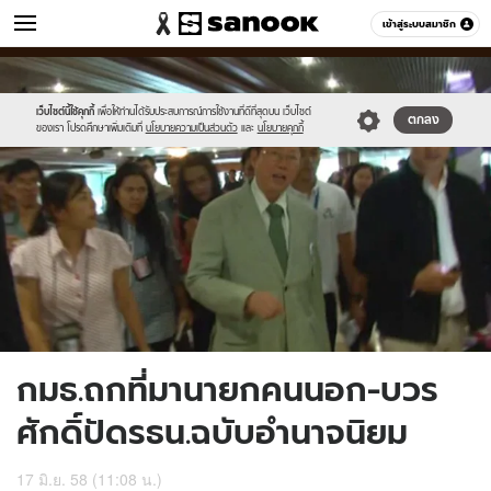
ข่าว
เข้าสู่ระบบสมาชิก
หมวดอื่นๆ
//s.isanook.com/ns/0/ud/362/1813730/625467-
Sanook
//s.isanook.com/sr/0/images/logo-
600
60
02.jpg
new-
sanook.png
เว็บไซต์นี้ใช้คุกกี้
เพื่อให้ท่านได้รับประสบการณ์การใช้งานที่ดีที่สุดบน เว็บไซต์
ตกลง
ของเรา โปรดศึกษาเพิ่มเติมที่
นโยบายความเป็นส่วนตัว
และ
นโยบายคุกกี้
กมธ.ถกที่มานายกคนนอก-บวร
ศักดิ์ปัดรธน.ฉบับอำนาจนิยม
17 มิ.ย. 58 (11:08 น.)