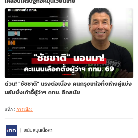
เคลื่อนเศรษฐกิจหมุนเวียนไทย
ด่วน! "ชัชชาติ" แรงต่อเนื่อง คนกรุงเทใจทิ้งห่างคู่แข่ง
ขยับนั่งเก้าอี้ผู้ว่าฯ กทม. อีกสมัย
แท็ก :
การเมือง
สนับสนุนเนื้อหา