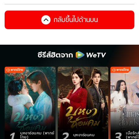
กลับขึ้นไปด้านบน
ซีรีส์ฮิตจาก
1
2
3
บุหงาซ่อนคม (พากย์
เมื่อรั
บุหงาซ่อนคม
ไทย)
(พากย์