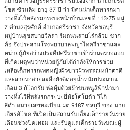
สถานีตำรวจภูธรศรีราชา รับแจ้งจาก นายเกียรติ
โชค ซ้วนลิ่ม อายุ 37 ปี ว่า มีคนนำเด็กทารกมา
วางทิ้งไว้หลังรถกระบะหน้าบ้านเลขที่ 113/75 หมู่
7 ตำบลสุรศักดิ์ อำเภอศรีราชา จังหวัดชลบุรี
หมู่บ้านสุขสบายวิลล่า ริมถนนสายไร่กล้วย-ชาก
ค้อ จึงประสานโรงพยาบาลพญาไทศรีราชาและ
หน่วยกู้ภัยสว่างประทีปศรีราชาเข้าร่วมตรวจสอบ
ที่เกิดเหตุพบว่าหน่วยกู้ภัยได้กำลังให้การช่วย
เหลือเด็กทารกเพศหญิงผิวขาวผิวพรรณหน้าตาดี
และสายรกสายสะดือยังติดอยู่น้ำหนักประมาณ
เกือบ 3 กิโลกรัม ห่อหุ้มด้วยผ้าขนหนูสีฟ้านำมา
วางทิ้งไว้ที่หลังรถกระบะยี่ห้อโตโยต้า วีโก้
สีดำ หมายเลขทะเบียน ผต 9187 ชลบุรี ของ นาย
เกียรติโชค ที่เปิดเป็นสถานรับเลี้ยงเด็กรายวันราย
เดือนช่วงปิดเทอม และรับดูแลเด็กรายวันขณะผู้