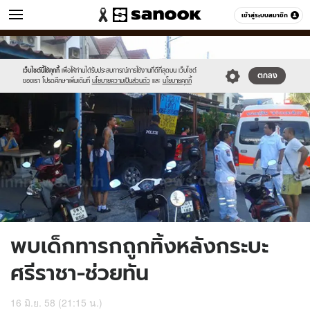
ข่าว
เข้าสู่ระบบสมาชิก
หมวดอื่นๆ
//s.isanook.com/ns/0/ud/362/1813522/625371-
Sanook
//s.isanook.com/sr/0/images/logo-
600
60
01.jpg
new-
sanook.png
เว็บไซต์นี้ใช้คุกกี้
เพื่อให้ท่านได้รับประสบการณ์การใช้งานที่ดีที่สุดบน เว็บไซต์
ตกลง
ของเรา โปรดศึกษาเพิ่มเติมที่
นโยบายความเป็นส่วนตัว
และ
นโยบายคุกกี้
พบเด็กทารกถูกทิ้งหลังกระบะ
ศรีราชา-ช่วยทัน
16 มิ.ย. 58 (21:15 น.)