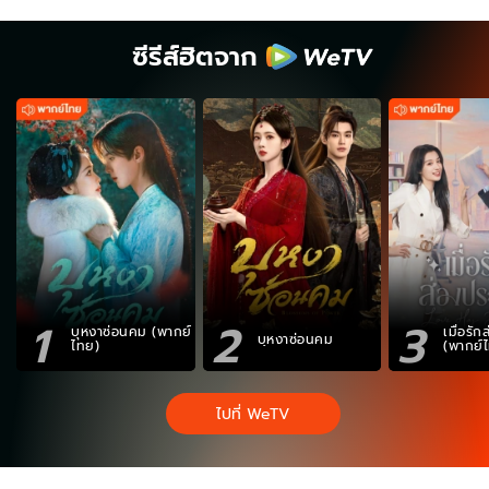
ซีรีส์ฮิตจาก
1
2
3
บุหงาซ่อนคม (พากย์
เมื่อรั
บุหงาซ่อนคม
ไทย)
(พากย์
ไปที่ WeTV