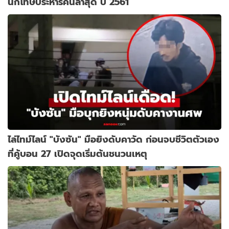
นักโทษประหารคนล่าสุด ปี 2561
ไล่ไทม์ไลน์ "บังซัน" มือยิงดับคาวัด ก่อนจบชีวิตตัวเอง
ที่คู้บอน 27 เปิดจุดเริ่มต้นชนวนเหตุ