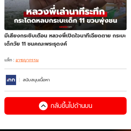
มีเสียงกระซิบเตือน หลวงพี่เปิดใจนาทีเฉียดตาย กระบะ
เด็กวัย 11 ชนคณะพระธุดงค์
แท็ก :
อาชญากรรม
สนับสนุนเนื้อหา
กลับขึ้นไปด้านบน