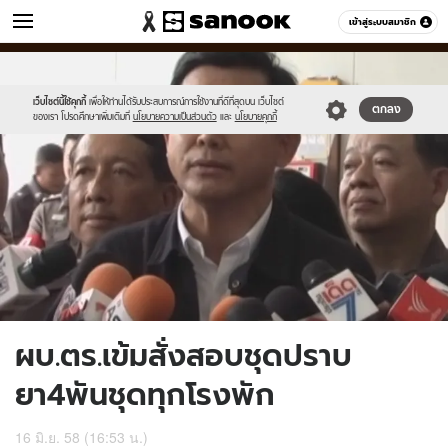
ข่าว
เข้าสู่ระบบสมาชิก
หมวดอื่นๆ
//s.isanook.com/ns/0/ud/362/1813338/625295-
Sanook
//s.isanook.com/sr/0/images/logo-
600
60
01.jpg
new-
sanook.png
เว็บไซต์นี้ใช้คุกกี้
เพื่อให้ท่านได้รับประสบการณ์การใช้งานที่ดีที่สุดบน เว็บไซต์
ตกลง
ของเรา โปรดศึกษาเพิ่มเติมที่
นโยบายความเป็นส่วนตัว
และ
นโยบายคุกกี้
ผบ.ตร.เข้มสั่งสอบชุดปราบ
ยา4พันชุดทุกโรงพัก
16 มิ.ย. 58 (16:53 น.)