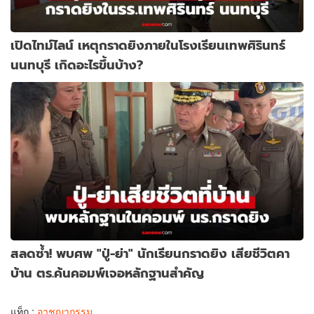
เปิดไทม์ไลน์ เหตุกราดยิงภายในโรงเรียนเทพศิรินทร์
นนทบุรี เกิดอะไรขึ้นบ้าง?
สลดซ้ำ! พบศพ "ปู่-ย่า" นักเรียนกราดยิง เสียชีวิตคา
บ้าน ตร.ค้นคอมพ์เจอหลักฐานสำคัญ
แท็ก :
อาชญากรรม