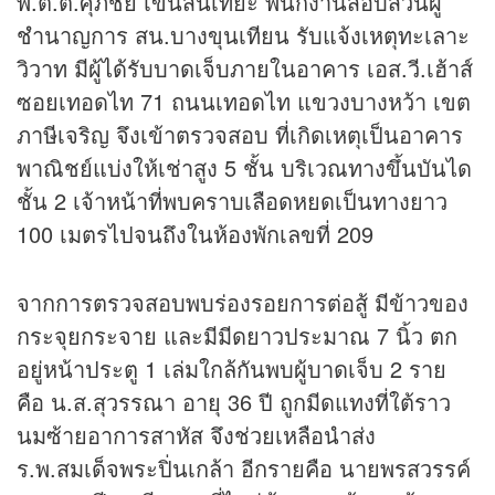
พ.ต.ต.ศุภชัย เขนสันเทียะ พนักงานสอบสวนผู้
ชำนาญการ สน.บางขุนเทียน รับแจ้งเหตุทะเลาะ
วิวาท มีผู้ได้รับบาดเจ็บภายในอาคาร เอส.วี.เฮ้าส์
ซอยเทอดไท 71 ถนนเทอดไท แขวงบางหว้า เขต
ภาษีเจริญ จึงเข้าตรวจสอบ ที่เกิดเหตุเป็นอาคาร
พาณิชย์แบ่งให้เช่าสูง 5 ชั้น บริเวณทางขึ้นบันได
ชั้น 2 เจ้าหน้าที่พบคราบเลือดหยดเป็นทางยาว
100 เมตรไปจนถึงในห้องพักเลขที่ 209
จากการตรวจสอบพบร่องรอยการต่อสู้ มีข้าวของ
กระจุยกระจาย และมีมีดยาวประมาณ 7 นิ้ว ตก
อยู่หน้าประตู 1 เล่มใกล้กันพบผู้บาดเจ็บ 2 ราย
คือ น.ส.สุวรรณา อายุ 36 ปี ถูกมีดแทงที่ใต้ราว
นมซ้ายอาการสาหัส จึงช่วยเหลือนำส่ง
ร.พ.สมเด็จพระปิ่นเกล้า อีกรายคือ นายพรสวรรค์