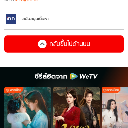
สนับสนุนเนื้อหา
กลับขึ้นไปด้านบน
ซีรีส์ฮิตจาก