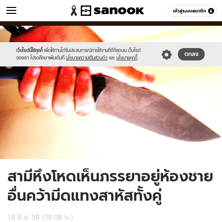
ข่าว
เข้าสู่ระบบสมาชิก
หมวดอื่นๆ
//s.isanook.com/ns/0/ud/362/1813002/625138-
Sanook
//s.isanook.com/sr/0/images/logo-
600
60
01.jpg
new-
sanook.png
เว็บไซต์นี้ใช้คุกกี้
เพื่อให้ท่านได้รับประสบการณ์การใช้งานที่ดีที่สุดบน เว็บไซต์
ตกลง
ของเรา โปรดศึกษาเพิ่มเติมที่
นโยบายความเป็นส่วนตัว
และ
นโยบายคุกกี้
สามีหึงโหดเห็นภรรยาอยู่ห้องชาย
อื่นคว้ามีดแทงสาหัสทั้งคู่
16 มิ.ย. 58 (08:08 น.)