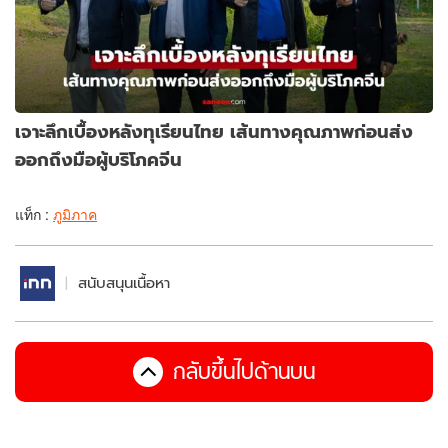
เจาะลึกเบื้องหลังทุเรียนไทย เส้นทางคุณภาพก่อนส่ง
ออกถึงมือผู้บริโภคจีน
แท็ก :
ภูมิภาค
สนับสนุนเนื้อหา
กลับขึ้นไปด้านบน