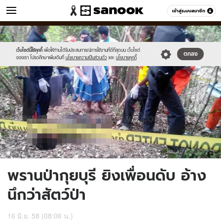
ข่าว
เข้าสู่ระบบสมาชิก
หมวดอื่นๆ
//s.isanook.com/ns/0/ud/362/1812979/fgrhtgjb.jpg
Sanook
//s.isanook.com/sr/0/images/logo-
600
60
new-
sanook.png
เว็บไซต์นี้ใช้คุกกี้
เพื่อให้ท่านได้รับประสบการณ์การใช้งานที่ดีที่สุดบน เว็บไซต์
ตกลง
ของเรา โปรดศึกษาเพิ่มเติมที่
นโยบายความเป็นส่วนตัว
และ
นโยบายคุกกี้
พรานป่ากุยบุรี ยิงเพื่อนดับ อ้าง
นึกว่าสัตว์ป่า
16 มิ.ย. 58 (08:06 น.)