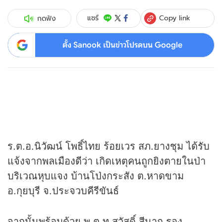
Copy link
แชร์
กดฟัง
ตั้ง Sanook เป็นข่าวโปรดบน Google
ร.ต.อ.นิวัฒน์ โพธิ์ไทย ร้อยเวร สภ.ยางชุม ได้รับ
แจ้งจากพลเมืองดีว่า เกิดเหตุคนถูกยิงตายในป่า
บริเวณหุบแจง บ้านโป่งกระสัง ต.หาดขาม
อ.กุยบุรี จ.ประจวบคีรีขันธ์
จากนั้นพร้อมด้วย พ.ต.ท.สวัสดิ์ สีนาก รอง