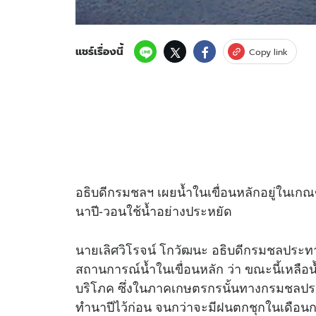
แชร์เรื่องนี้
Copy link
อธิบดีกรมชลฯ เผยน้ำในเขื่อนหลักอยู่ในเ
นาปี-วอนใช้น้ำอย่างประหยัด
นายเลิศวิโรจน์ โกวัฒนะ อธิบดีกรมชลประทา
สถานการณ์น้ำในเขื่อนหลัก ว่า ขณะนี้เหลือน
บริโภค ซึ่งในภาคเกษตรกรนั้นทางกรมชลประ
ทำนาปีไว้ก่อน จนกว่าจะมีฝนตกชุกในเดื