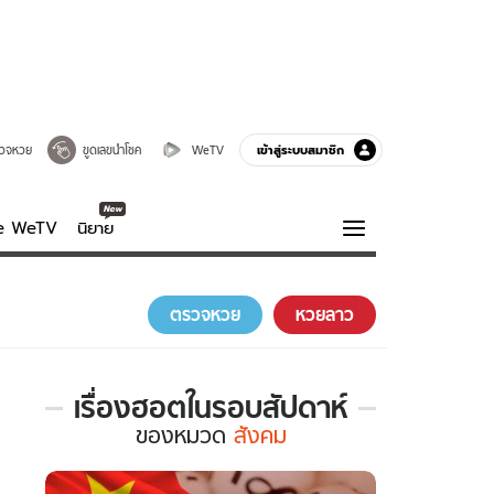
เข้าสู่ระบบสมาชิก
วจหวย
ขูดเลขนำโชค
WeTV
ve WeTV
นิยาย
รบรส
ความรู้รอบตัว
ตรวจหวย
หวยลาว
ฮาวทู
กูรู-รอบรู้
เรื่องฮอตในรอบสัปดาห์
เรื่อง
ของ
หมวด
สังคม
ฮอต
ใน
รอบ