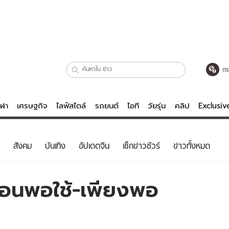
ตร
ีฬา
เศรษฐกิจ
ไลฟ์สไตล์
รถยนต์
ไอที
วัยรุ่น
คลิป
Exclusi
ตรวจหวย
ไลฟ์สไตล์
บันเทิงค
สังคม
บันเทิง
อัปเดตจีน
เช็กข่าวชัวร์
ข่าวทั้งหมด
ผู้หญิง
หนัง-ละคร
ผู้ชาย
เพลง
ื่อนพอใช้-เพียงพอ
ย
วัยรุ่น
เกมส์
ไอที
คลิป
รถยนต์
พอดแคสต์