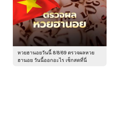
สัปดาห์
ของ
หมวด
สังคม
 WeTV
หวยฮานอยวันนี้ 8/8/69 ตรวจผลหวย
ฮานอย วันนี้ออกอะไร เช็กสดที่นี่
ติดต่อโฆษณา
tencentthbd
sales@tencent.co.th
รา
ร้องเรียนเนื้อหาไม่เหมาะสม
แนะนำติชม แจ้งปัญหาการใช้งาน