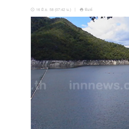
อัปเดตจีน
16 มิ.ย. 58 (07:42 น.)
พิมพ์
เช็กข่าวชัวร์
ติดตามสนุกโซเชี
ดาวน์โหลดสนุกแอปฟรี
สงวนลิขสิทธิ์ ©
2569
บริษัท อิมเมจ ฟิวเจอร์ (ประเทศไทย) จำกัด