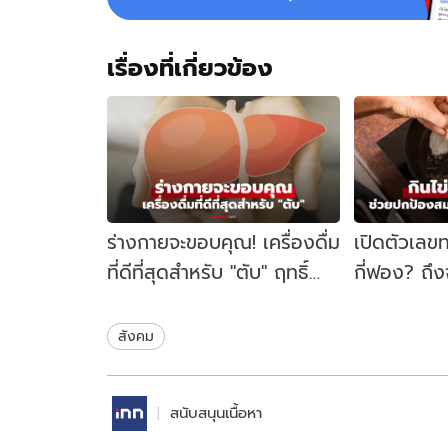
เรื่องที่เกี่ยวข้อง
ร่างกายจะขอบคุณ! เครื่องดื่ม
เปิดตัวเลขท
ที่ดีที่สุดสำหรับ "ตับ" ฤทธิ์
กี่ฟอง? ถึ
ต้านอักเสบ ปกป้องระดับ
สมอง ลดเสี
เซลล์
สังคม
สนับสนุนเนื้อหา