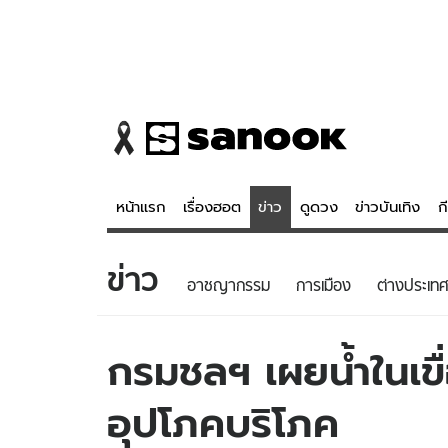
หน้าแรก
เรื่องฮอต
ข่าว
ดูดวง
ข่าวบันเทิง
ก
ข่าว
ข่าว
ดูดวง - 
อาชญากรรม
การเมือง
ต่างประเทศ
เรื่องฮอต
ดูดวง
ข่าว
หวยไทย
กรมชลฯ เผยน้ำในเข
ข่าวบันเทิง
สถิติหวยไท
อุปโภคบริโภค
ข่าวกีฬา
หวยลาว
ข่าวเศรษฐกิจ