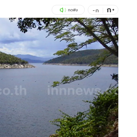
ก
สุขภาพ
+
ดูทีวี
-
ก
กดฟัง
เที่ยว-กิน
WeTV
Tasteful Thailand
Exclusive
Sanook Choice
นิยาย
ยลได้ที่
ร่วมงานกับเ