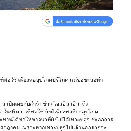
ตั้ง Sanook เป็นข่าวโปรดบน Google
กณฑ์พอใช้ เพียงพออุปโภคบริโภค แต่ขอชะลอทำ
น เปิดเผยกับสำนัก
ข่าว
ไอ.เอ็น.เอ็น. ถึง
้ำในปริมาณที่พอใช้ ยังมีเพียงพอที่จะอุปโภค
ทานได้ขอให้ชาวนาที่ยังไม่ได้เพาะปลูก ชะลอการ
อนกรกฎาคม เพราะหากเพาะปลูกไปแล้วนอกจากจะ