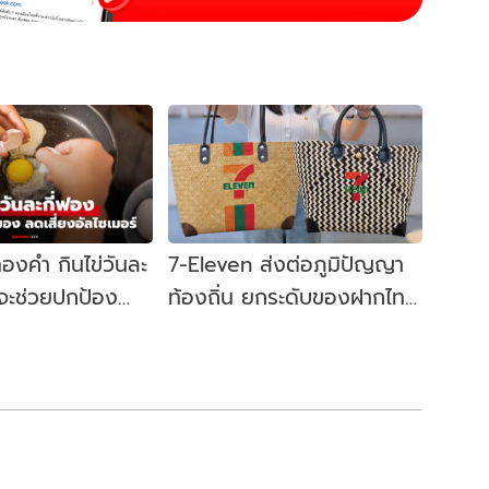
องคำ กินไข่วันละ
7-Eleven ส่งต่อภูมิปัญญา
งจะช่วยปกป้อง
ท้องถิ่น ยกระดับของฝากไทย
่ยงอัลไซเมอร์ได้
“กระเป๋าจักสานกระจูดทะเล
น้อย รุ่น Limited Edition"