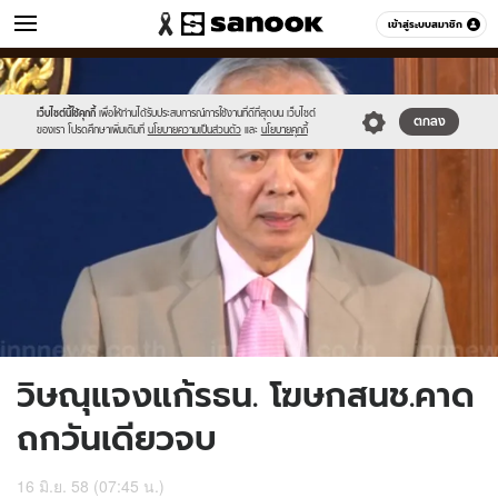
ข่าว
เข้าสู่ระบบสมาชิก
หมวดอื่นๆ
//s.isanook.com/ns/0/ud/362/1812974/625127-
Sanook
//s.isanook.com/sr/0/images/logo-
600
60
01.jpg
new-
sanook.png
เว็บไซต์นี้ใช้คุกกี้
เพื่อให้ท่านได้รับประสบการณ์การใช้งานที่ดีที่สุดบน เว็บไซต์
ตกลง
ของเรา โปรดศึกษาเพิ่มเติมที่
นโยบายความเป็นส่วนตัว
และ
นโยบายคุกกี้
วิษณุแจงแก้รธน. โฆษกสนช.คาด
ถกวันเดียวจบ
16 มิ.ย. 58 (07:45 น.)