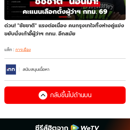
ด่วน! "ชัชชาติ" แรงต่อเนื่อง คนกรุงเทใจทิ้งห่างคู่แข่ง
ขยับนั่งเก้าอี้ผู้ว่าฯ กทม. อีกสมัย
แท็ก :
การเมือง
สนับสนุนเนื้อหา
กลับขึ้นไปด้านบน
ซีรีส์ฮิตจาก