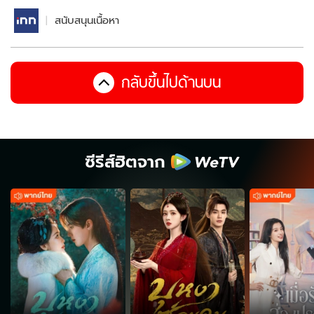
สนับสนุนเนื้อหา
กลับขึ้นไปด้านบน
ซีรีส์ฮิตจาก