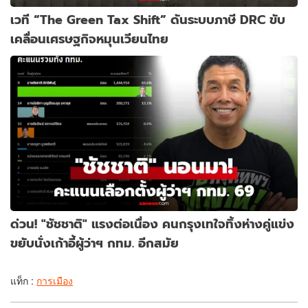
เวที “The Green Tax Shift” ดันระบบภาษี DRC ขับ
เคลื่อนเศรษฐกิจหมุนเวียนไทย
ด่วน! "ชัชชาติ" แรงต่อเนื่อง คนกรุงเทใจทิ้งห่างคู่แข่ง
ขยับนั่งเก้าอี้ผู้ว่าฯ กทม. อีกสมัย
แท็ก :
การเมือง