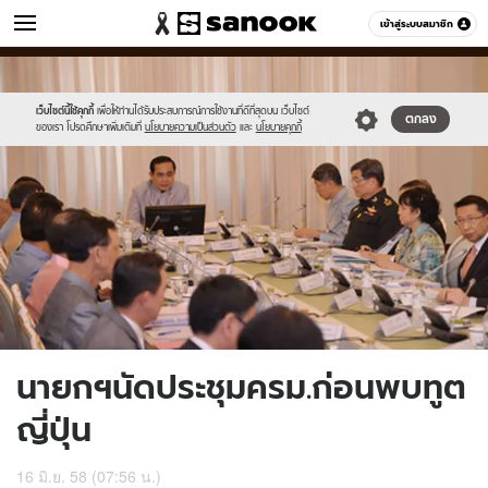
ข่าว
เข้าสู่ระบบสมาชิก
หมวดอื่นๆ
//s.isanook.com/ns/0/ud/362/1812966/625130-
Sanook
//s.isanook.com/sr/0/images/logo-
600
60
01.jpg
new-
sanook.png
เว็บไซต์นี้ใช้คุกกี้
เพื่อให้ท่านได้รับประสบการณ์การใช้งานที่ดีที่สุดบน เว็บไซต์
ตกลง
ของเรา โปรดศึกษาเพิ่มเติมที่
นโยบายความเป็นส่วนตัว
และ
นโยบายคุกกี้
นายกฯนัดประชุมครม.ก่อนพบทูต
ญี่ปุ่น
16 มิ.ย. 58 (07:56 น.)