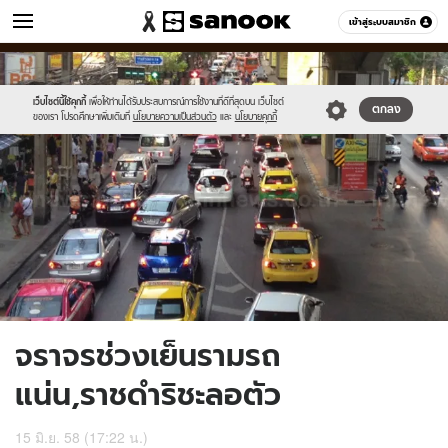
ข่าว
เข้าสู่ระบบสมาชิก
หมวดอื่นๆ
//s.isanook.com/ns/0/ud/362/1812730/625031-
Sanook
//s.isanook.com/sr/0/images/logo-
600
60
01.jpg
new-
sanook.png
เว็บไซต์นี้ใช้คุกกี้
เพื่อให้ท่านได้รับประสบการณ์การใช้งานที่ดีที่สุดบน เว็บไซต์
ตกลง
ของเรา โปรดศึกษาเพิ่มเติมที่
นโยบายความเป็นส่วนตัว
และ
นโยบายคุกกี้
จราจรช่วงเย็นรามรถ
แน่น,ราชดำริชะลอตัว
15 มิ.ย. 58 (17:22 น.)