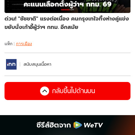
ด่วน! "ชัชชาติ" แรงต่อเนื่อง คนกรุงเทใจทิ้งห่างคู่แข่ง
ขยับนั่งเก้าอี้ผู้ว่าฯ กทม. อีกสมัย
แท็ก :
การเมือง
สนับสนุนเนื้อหา
กลับขึ้นไปด้านบน
ซีรีส์ฮิตจาก