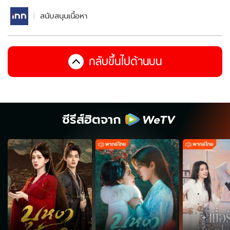
สนับสนุนเนื้อหา
กลับขึ้นไปด้านบน
ซีรีส์ฮิตจาก