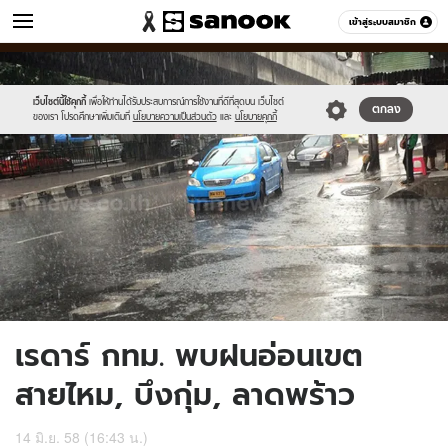
ข่าว
เข้าสู่ระบบสมาชิก
หมวดอื่นๆ
//s.isanook.com/ns/0/ud/362/1812246/624831-
Sanook
//s.isanook.com/sr/0/images/logo-
600
60
01.jpg
new-
sanook.png
เว็บไซต์นี้ใช้คุกกี้
เพื่อให้ท่านได้รับประสบการณ์การใช้งานที่ดีที่สุดบน เว็บไซต์
ตกลง
ของเรา โปรดศึกษาเพิ่มเติมที่
นโยบายความเป็นส่วนตัว
และ
นโยบายคุกกี้
เรดาร์ กทม. พบฝนอ่อนเขต
สายไหม, บึงกุ่ม, ลาดพร้าว
14 มิ.ย. 58 (16:43 น.)