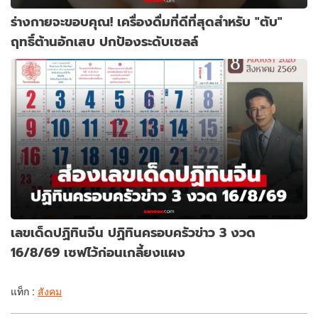
ร่างกายจะขอบคุณ! เครื่องดื่มที่ดีที่สุดสำหรับ "ตับ"
ฤทธิ์ต้านอักเสบ ปกป้องระดับเซลล์
เลขเด็ดปฏิทินจีน ปฏิทินครอบครัวข่าว 3 งวด
16/8/69 เซฟไว้ก่อนเกลี้ยงแผง
แท็ก :
สังคม