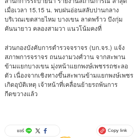
สำนักการระบายน้ำ รายงานสถานการณ์ ล่าสุด
เมื่อเวลา 15.15 น. พบฝนอ่อนสลับปานกลาง
บริเวณเขตสายไหม บางเขน ลาดพร้าว บึงกุ่ม
คันนายาว คลองสามวา แนวโน้มคงที่
ส่วนกองบังคับการตำรวจจราจร (บก.จร.) แจ้ง
สภาพการจราจร ถนนงามวงศ์วาน จากสะพาน
ข้ามแยกบางเขน มุ่งหน้าแยกพงษ์เพชรรถชะลอ
ตัว เนื่องจากเชิงทางขึ้นสะพานข้ามแยกพงษ์เพชร
เกิดอุบัติเหตุ เจ้าหน้าที่เคลื่อนย้ายรถพ้นการ
กีดขวางแล้ว
Copy link
แชร์