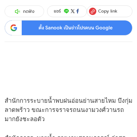
Copy link
แชร์
กดฟัง
ตั้ง Sanook เป็นข่าวโปรดบน Google
สำนักการระบายน้ำพบฝนอ่อนย่านสายไหม บึงกุ่ม
ลาดพร้าว ขณะการจราจรถนนงามวงศ์วานรถ
มากยังชะลอตัว