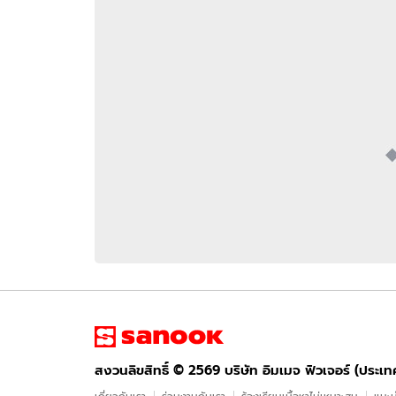
อัปเดตจีน
เช็กข่าวชัวร์
ติดตามสนุกโซเชี
ดาวน์โหลดสนุกแอปฟรี
สงวนลิขสิทธิ์ ©
2569
บริษัท อิมเมจ ฟิวเจอร์ (ประเทศไทย) จำกัด
สงวนลิขสิทธิ์ ©
2569
บริษัท อิมเมจ ฟิวเจอร์ (ประเ