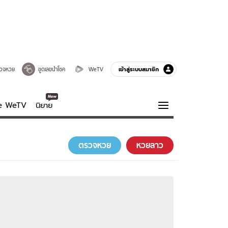
เข้าสู่ระบบสมาชิก
วจหวย
ขูดเลขนำโชค
WeTV
ve WeTV
นิยาย
รบรส
ความรู้รอบตัว
ตรวจหวย
หวยลาว
ฮาวทู
กูรู-รอบรู้