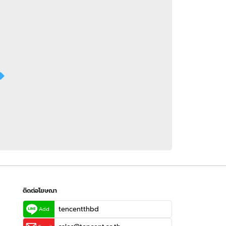
 WeTV
ติดต่อโฆษณา
tencentthbd
sales@tencent.co.th
รา
ร้องเรียนเนื้อหาไม่เหมาะสม
แนะนำติชม แจ้งปัญหาการใช้งาน
ติดต่อโฆษณา
tencentthbd
Add