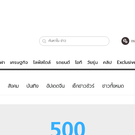
ตร
ีฬา
เศรษฐกิจ
ไลฟ์สไตล์
รถยนต์
ไอที
วัยรุ่น
คลิป
Exclusi
ตรวจหวย
ไลฟ์สไตล์
บันเทิงค
สังคม
บันเทิง
อัปเดตจีน
เช็กข่าวชัวร์
ข่าวทั้งหมด
ผู้หญิง
หนัง-ละคร
ผู้ชาย
เพลง
ย
วัยรุ่น
เกมส์
500
ไอที
คลิป
รถยนต์
พอดแคสต์