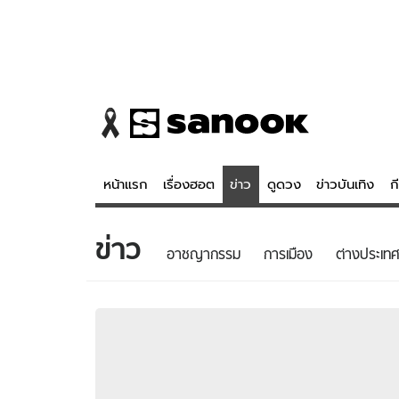
หน้าแรก
เรื่องฮอต
ข่าว
ดูดวง
ข่าวบันเทิง
ก
ข่าว
ข่าว
ดูดวง - 
อาชญากรรม
การเมือง
ต่างประเทศ
เรื่องฮอต
ดูดวง
ข่าว
หวยไทย
ข่าวบันเทิง
สถิติหวยไท
ข่าวกีฬา
หวยลาว
ข่าวเศรษฐกิจ