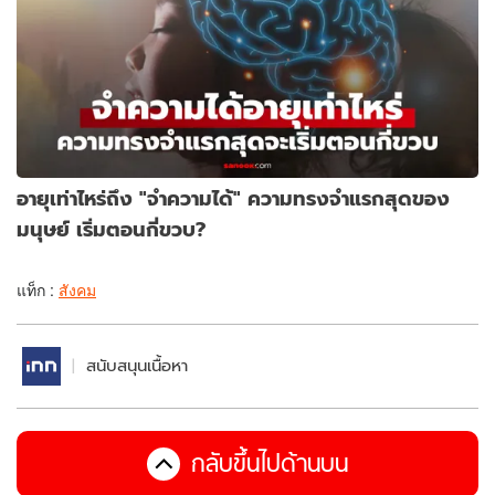
อายุเท่าไหร่ถึง "จำความได้" ความทรงจำแรกสุดของ
มนุษย์ เริ่มตอนกี่ขวบ?
แท็ก :
สังคม
สนับสนุนเนื้อหา
กลับขึ้นไปด้านบน