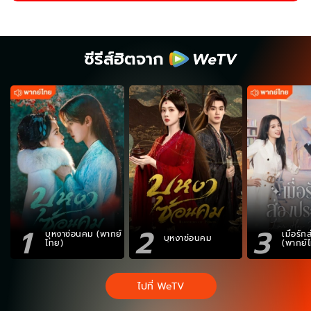
ซีรีส์ฮิตจาก
1
2
3
บุหงาซ่อนคม (พากย์
เมื่อรั
บุหงาซ่อนคม
ไทย)
(พากย์
ไปที่ WeTV