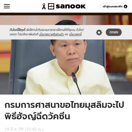
ข่าว
เข้าสู่ระบบสมาชิก
หมวดอื่นๆ
//s.isanook.com/ns/0/ud/362/1812078/624771-
Sanook
//s.isanook.com/sr/0/images/logo-
600
60
01.jpg
new-
sanook.png
เว็บไซต์นี้ใช้คุกกี้
เพื่อให้ท่านได้รับประสบการณ์การใช้งานที่ดีที่สุดบน เว็บไซต์
ตกลง
ของเรา โปรดศึกษาเพิ่มเติมที่
นโยบายความเป็นส่วนตัว
และ
นโยบายคุกกี้
กรมการศาสนาขอไทยมุสลิมจะไป
พิธีฮัจญ์ฉีดวัคซีน
14 มิ.ย. 58 (10:42 น.)