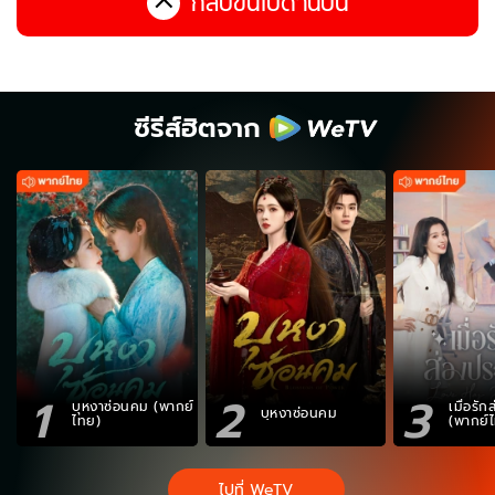
กลับขึ้นไปด้านบน
ซีรีส์ฮิตจาก
1
2
3
บุหงาซ่อนคม (พากย์
เมื่อรั
บุหงาซ่อนคม
ไทย)
(พากย์
ไปที่ WeTV