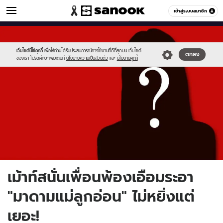
ข่าวบันเทิง
เข้าสู่ระบบสมาชิก
หมวดอื่นๆ
//s.isanook.com/ns/0/ud/362/1811871/12.jpg
Sanook
//s.isanook.com/sr/0/images/logo-
600
60
new-
sanook.png
เว็บไซต์นี้ใช้คุกกี้
เพื่อให้ท่านได้รับประสบการณ์การใช้งานที่ดีที่สุดบน เว็บไซต์
ตกลง
ของเรา โปรดศึกษาเพิ่มเติมที่
นโยบายความเป็นส่วนตัว
และ
นโยบายคุกกี้
เม้าท์สนั่นเพื่อนพ้องเอือมระอา
"มาดามแม่ลูกอ่อน" ไม่หยิ่งแต่
เยอะ!