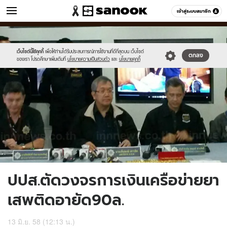
ข่าว
เข้าสู่ระบบสมาชิก
หมวดอื่นๆ
//s.isanook.com/ns/0/ud/362/1811846/624648-
Sanook
//s.isanook.com/sr/0/images/logo-
600
60
01.jpg
new-
sanook.png
เว็บไซต์นี้ใช้คุกกี้
เพื่อให้ท่านได้รับประสบการณ์การใช้งานที่ดีที่สุดบน เว็บไซต์
ตกลง
ของเรา โปรดศึกษาเพิ่มเติมที่
นโยบายความเป็นส่วนตัว
และ
นโยบายคุกกี้
ปปส.ตัดวงจรการเงินเครือข่ายยา
เสพติดอายัด90ล.
13 มิ.ย. 58 (12:13 น.)