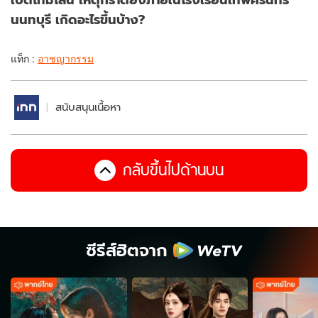
นนทบุรี เกิดอะไรขึ้นบ้าง?
แท็ก :
อาชญากรรม
สนับสนุนเนื้อหา
กลับขึ้นไปด้านบน
ซีรีส์ฮิตจาก