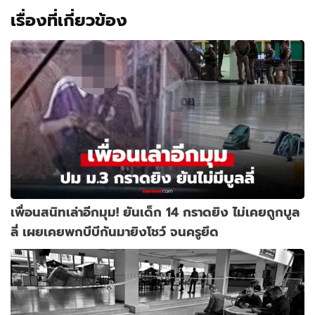
เรื่องที่เกี่ยวข้อง
เพื่อนสนิทเล่าอีกมุม! ยันเด็ก 14 กราดยิง ไม่เคยถูกบูล
ลี่ เผยเคยพกบีบีกันมายิงโชว์ จนครูยึด