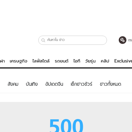
ตร
ีฬา
เศรษฐกิจ
ไลฟ์สไตล์
รถยนต์
ไอที
วัยรุ่น
คลิป
Exclusi
ตรวจหวย
ไลฟ์สไตล์
บันเทิงค
สังคม
บันเทิง
อัปเดตจีน
เช็กข่าวชัวร์
ข่าวทั้งหมด
ผู้หญิง
หนัง-ละคร
ผู้ชาย
เพลง
ย
วัยรุ่น
เกมส์
500
ไอที
คลิป
รถยนต์
พอดแคสต์