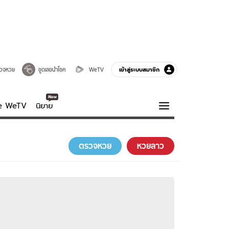
เข้าสู่ระบบสมาชิก
วจหวย
ขูดเลขนำโชค
WeTV
ve WeTV
นิยาย
รบรส
ความรู้รอบตัว
ตรวจหวย
หวยลาว
ฮาวทู
กูรู-รอบรู้