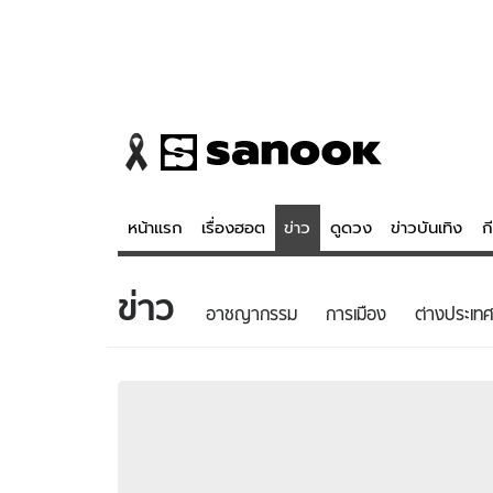
หน้าแรก
เรื่องฮอต
ข่าว
ดูดวง
ข่าวบันเทิง
ก
ข่าว
ข่าว
ดูดวง - 
อาชญากรรม
การเมือง
ต่างประเทศ
เรื่องฮอต
ดูดวง
ข่าว
หวยไทย
ข่าวบันเทิง
สถิติหวยไท
ข่าวกีฬา
หวยลาว
ข่าวเศรษฐกิจ