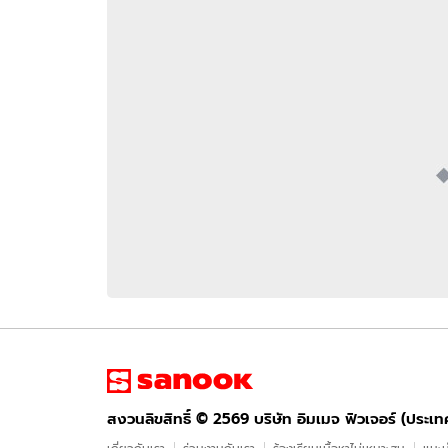
อัปเดตจีน
เช็กข่าวชัวร์
ติดตามสนุกโซเชี
ดาวน์โหลดสนุกแอปฟรี
สงวนลิขสิทธิ์ ©
2569
บริษัท อิมเมจ ฟิวเจอร์ (ประเทศไทย) จำกัด
สงวนลิขสิทธิ์ ©
2569
บริษัท อิมเมจ ฟิวเจอร์ (ประเ