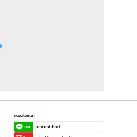
 WeTV
ติดต่อโฆษณา
tencentthbd
sales@tencent.co.th
รา
ร้องเรียนเนื้อหาไม่เหมาะสม
แนะนำติชม แจ้งปัญหาการใช้งาน
ติดต่อโฆษณา
tencentthbd
Add