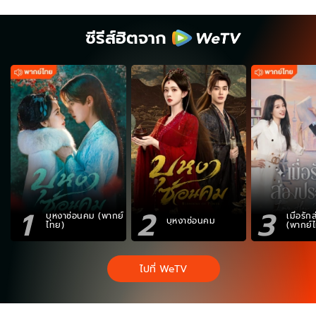
ซีรีส์ฮิตจาก
1
2
3
บุหงาซ่อนคม (พากย์
เมื่อรั
บุหงาซ่อนคม
ไทย)
(พากย์
ไปที่ WeTV