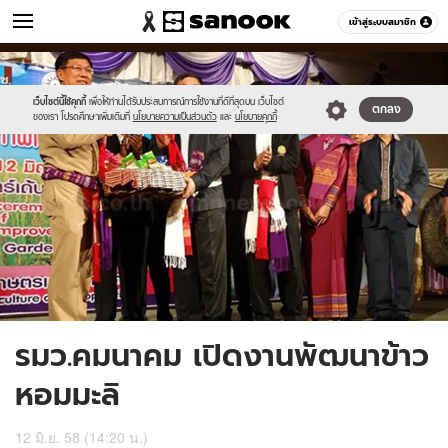
ข่าว
เข้าสู่ระบบสมาชิก
หมวดอื่นๆ
//s.isanook.com/ns/0/ud/362/1811314/624484-
Sanook
//s.isanook.com/sr/0/images/logo-
600
60
01.jpg
new-
sanook.png
เว็บไซต์นี้ใช้คุกกี้
เพื่อให้ท่านได้รับประสบการณ์การใช้งานที่ดีที่สุดบน เว็บไซต์
ตกลง
ของเรา โปรดศึกษาเพิ่มเติมที่
นโยบายความเป็นส่วนตัว
และ
นโยบายคุกกี้
รมว.คมนาคม เปิดงานพัฒนาข้าว
หอมมะลิ
12 มิ.ย. 58 (14:20 น.)