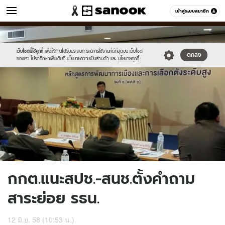
ข่าว
เข้าสู่ระบบสมาชิก
หมวดอื่นๆ
//s.isanook.com/ns/0/ud/362/1811170/624424-
Sanook
//s.isanook.com/sr/0/images/logo-
600
60
01.jpg
new-
sanook.png
เว็บไซต์นี้ใช้คุกกี้
เพื่อให้ท่านได้รับประสบการณ์การใช้งานที่ดีที่สุดบน เว็บไซต์
ตกลง
ของเรา โปรดศึกษาเพิ่มเติมที่
นโยบายความเป็นส่วนตัว
และ
นโยบายคุกกี้
กกต.แนะสปช.-สนช.ตั้งคำถาม
สาระย่อย รธน.
12 มิ.ย. 58 (10:53 น.)