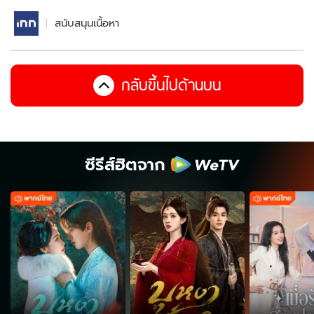
สนับสนุนเนื้อหา
กลับขึ้นไปด้านบน
ซีรีส์ฮิตจาก