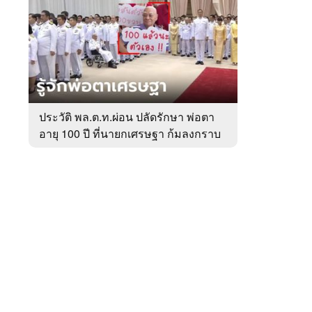
สัปดาห์
ของ
หมวด
การเมือง
 WeTV
ประวัติ พล.ต.ท.ผ่อน ปลัดรักษา พ่อตา
อายุ 100 ปี ที่นายกเศรษฐา ก้มลงกราบ
ติดต่อโฆษณา
ที่ตัก
tencentthbd
sales@tencent.co.th
รา
ร้องเรียนเนื้อหาไม่เหมาะสม
แนะนำติชม แจ้งปัญหาการใช้งาน