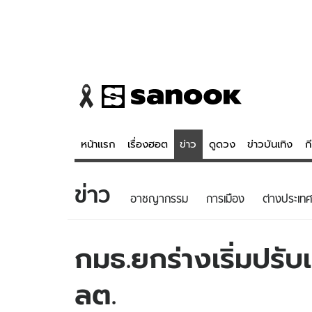
หน้าแรก
เรื่องฮอต
ข่าว
ดูดวง
ข่าวบันเทิง
ก
ข่าว
ข่าว
ดูดวง - 
อาชญากรรม
การเมือง
ต่างประเทศ
เรื่องฮอต
ดูดวง
ข่าว
หวยไทย
กมธ.ยกร่างเริ่มปรั
ข่าวบันเทิง
สถิติหวยไท
ลต.
ข่าวกีฬา
หวยลาว
ข่าวเศรษฐกิจ