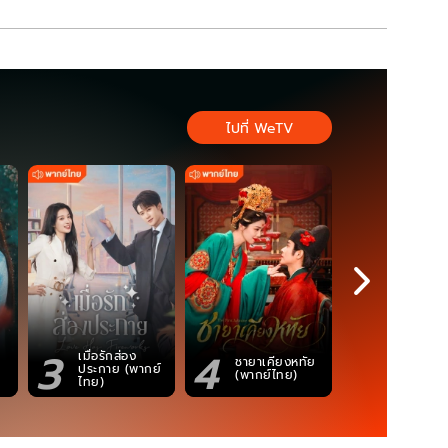
ไปที่ WeTV
3
4
5
เมื่อรักส่อง
ตำนานจอม
ชายาเคียงหทัย
ประกาย (พากย์
ภูตถังซาน
(พากย์ไทย)
ไทย)
(พากย์ไท