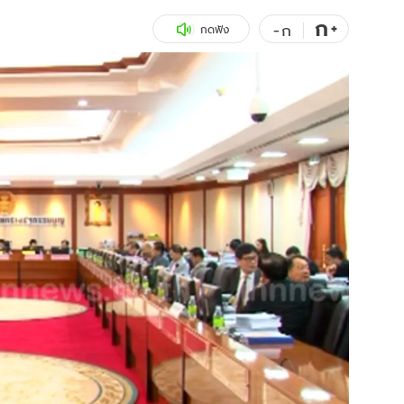
ก
สุขภาพ
+
ดูทีวี
-
ก
กดฟัง
เที่ยว-กิน
WeTV
Tasteful Thailand
Exclusive
Sanook Choice
นิยาย
ยลได้ที่
ร่วมงานกับเ