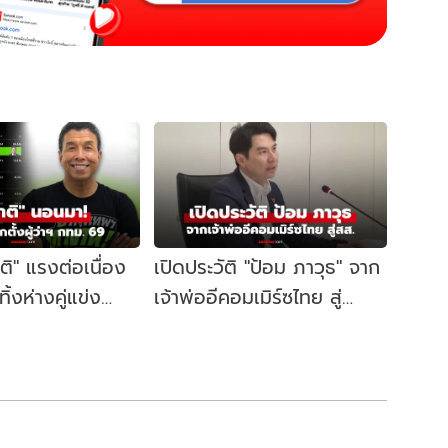
าติ" แรงต่อเนื่อง
เปิดประวัติ "ป้อม ภาวุธ" จาก
้งห่างคู่แข่ง
เจ้าพ่ออีคอมเมิร์ซไทย สู่
ี้ผู้ว่าฯ กทม. อีก
สส.บัญชีรายชื่อ พรรค
ประชาชน