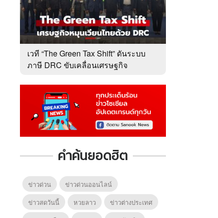
เวที “The Green Tax Shift” ดันระบบ
ภาษี DRC ขับเคลื่อนเศรษฐกิจ
หมุนเวียนไทย
คำค้นยอดฮิต
ข่าวด่วน
ข่าวด่วนออนไลน์
ข่าวสดวันนี้
หวยลาว
ข่าวต่างประเทศ