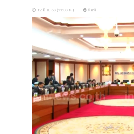
อัปเดตจีน
12 มิ.ย. 58 (11:08 น.)
พิมพ์
เช็กข่าวชัวร์
ติดตามสนุกโซเชี
ดาวน์โหลดสนุกแอปฟรี
สงวนลิขสิทธิ์ ©
2569
บริษัท อิมเมจ ฟิวเจอร์ (ประเทศไทย) จำกัด