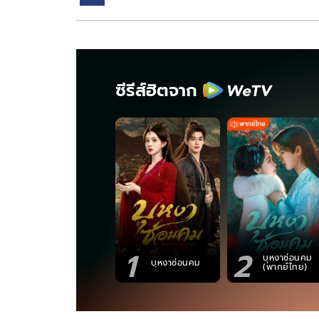
ซีรีส์ฮิตจาก
1
2
บุหงาซ่อนคม
บุหงาซ่อนคม
(พากย์ไทย)