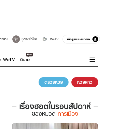
เข้าสู่ระบบสมาชิก
วจหวย
ขูดเลขนำโชค
WeTV
ve WeTV
นิยาย
รบรส
ความรู้รอบตัว
ตรวจหวย
หวยลาว
ฮาวทู
กูรู-รอบรู้
เรื่องฮอตในรอบสัปดาห์
เรื่อง
ของ
หมวด
การเมือง
ฮอต
ใน
รอบ