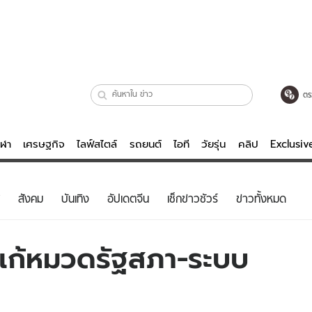
ตร
ีฬา
เศรษฐกิจ
ไลฟ์สไตล์
รถยนต์
ไอที
วัยรุ่น
คลิป
Exclusi
ตรวจหวย
ไลฟ์สไตล์
บันเทิงค
สังคม
บันเทิง
อัปเดตจีน
เช็กข่าวชัวร์
ข่าวทั้งหมด
ผู้หญิง
หนัง-ละคร
ผู้ชาย
เพลง
บแก้หมวดรัฐสภา-ระบบ
ย
วัยรุ่น
เกมส์
ไอที
คลิป
รถยนต์
พอดแคสต์