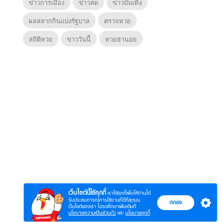
ข่าวการเมือง
ข่าวสด
ข่าวบันเทิง
ผลสลากกินแบ่งรัฐบาล
ตรวจหวย
สถิติหวย
ข่าววันนี้
หวยฮานอย
6
7
8
ยุทธ์
หากวินาทีนั้นไม่
หากวินาทีนั้นไม่
โลกอั
พบเธอ (พากย์
พบเธอ
แบบ (
ย)
ไทย)
เว็บไซต์นี้ใช้คุกกี้
เราใช้คุกกี้เพื่อให้ท่านได้
รับประสบการณ์การใช้งานที่ดีที่สุดบน
ตกลง
เว็บไซต์ของเรา โปรดศึกษาเพิ่มเติมที่
นโยบายความเป็นส่วนตัว
และ
นโยบายคุกกี้