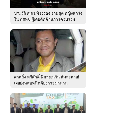
ประวัติ ศ.ดร.พิรงรอง รามสูต หญิงแกร่ง
ใน กสทช.ผู้เคยคัดค้านการควบรวม
ค่ายมือถือ
ศาลสั่ง ทวีศักดิ์ พี่ชายเนวิน ล้มละลาย!
เผยยังหลบหนีคดีบงการฆ่านาน
เกือบ10ปี