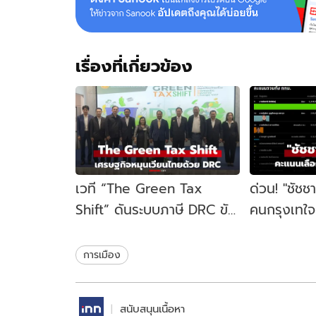
เรื่องที่เกี่ยวข้อง
เวที “The Green Tax
ด่วน! "ชัชช
Shift” ดันระบบภาษี DRC ขับ
คนกรุงเทใจทิ
เคลื่อนเศรษฐกิจหมุนเวียน
ขยับนั่งเก้าอ
ไทย
สมัย
การเมือง
สนับสนุนเนื้อหา