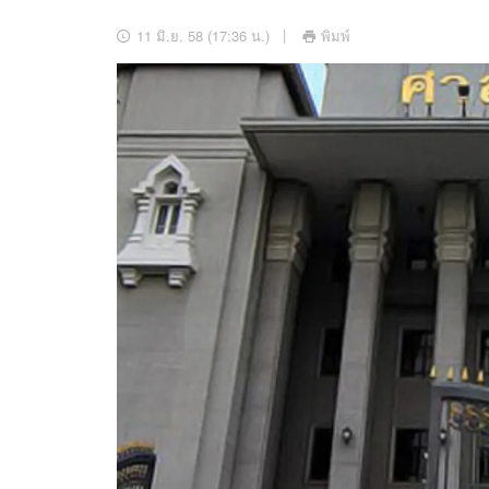
อัปเดตจีน
11 มิ.ย. 58 (17:36 น.)
พิมพ์
เช็กข่าวชัวร์
ติดตามสนุกโซเชี
ดาวน์โหลดสนุกแอปฟรี
สงวนลิขสิทธิ์ ©
2569
บริษัท อิมเมจ ฟิวเจอร์ (ประเทศไทย) จำกัด