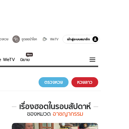
เข้าสู่ระบบสมาชิก
วจหวย
ขูดเลขนำโชค
WeTV
ve WeTV
นิยาย
รบรส
ความรู้รอบตัว
ตรวจหวย
หวยลาว
ฮาวทู
กูรู-รอบรู้
เรื่องฮอตในรอบสัปดาห์
เรื่อง
ของ
หมวด
อาชญากรรม
ฮอต
ใน
รอบ