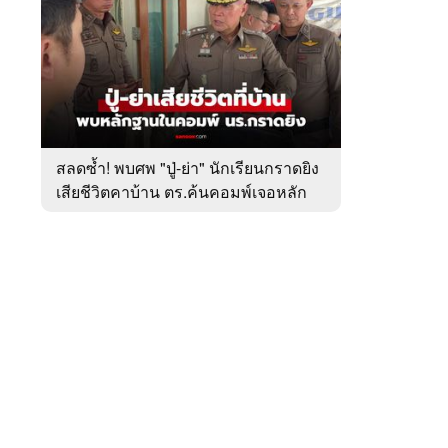
สัปดาห์
ของ
หมวด
อาชญากรรม
 WeTV
สลดซ้ำ! พบศพ "ปู่-ย่า" นักเรียนกราดยิง
เสียชีวิตคาบ้าน ตร.ค้นคอมพ์เจอหลัก
ติดต่อโฆษณา
ฐานสำคัญ
tencentthbd
sales@tencent.co.th
รา
ร้องเรียนเนื้อหาไม่เหมาะสม
แนะนำติชม แจ้งปัญหาการใช้งาน