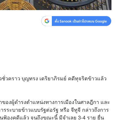
ตั้ง Sanook เป็นข่าวโปรดบน Google
วชั่วคราว บุญทรง เตริยาภิรมย์ คดีทุจริตข้าวแล้ว
าของผู้ดำรงตำแหน่งทางการเมืองในศาลฎีกา และ
รระบายข้าวแบบรัฐต่อรัฐ หรือ จีทูจี กล่าวถึงการ
่นฟ้องคดีแล้ว จนถึงขณะนี้ มีจำเลย 3-4 ราย ยื่น