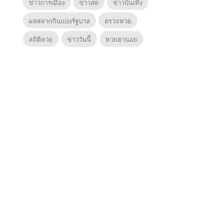
ข่าวการเมือง
ข่าวสด
ข่าวบันเทิง
ผลสลากกินแบ่งรัฐบาล
ตรวจหวย
สถิติหวย
ข่าววันนี้
หวยฮานอย