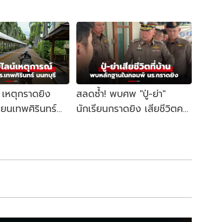
์ เหตุกราดยิง
สลดซ้ำ! พบศพ "ปู่-ย่า"
ียนเทพศิรินทร์
นักเรียนกราดยิง เสียชีวิตคา
อะไรขึ้นบ้าง?
บ้าน ตร.ค้นคอมพ์เจอหลัก
ฐานสำคัญ