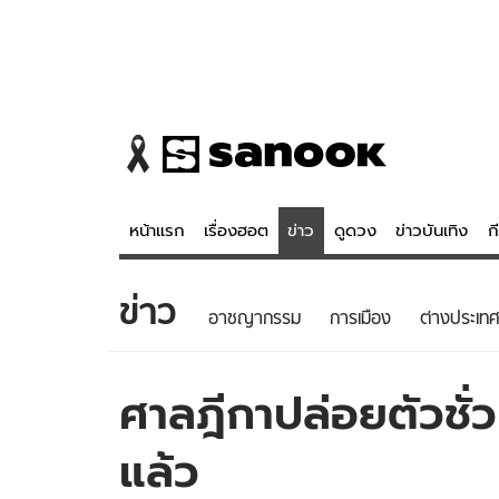
หน้าแรก
เรื่องฮอต
ข่าว
ดูดวง
ข่าวบันเทิง
ก
ข่าว
ข่าว
ดูดวง - 
อาชญากรรม
การเมือง
ต่างประเทศ
เรื่องฮอต
ดูดวง
ข่าว
หวยไทย
ศาลฎีกาปล่อยตัวชั
ข่าวบันเทิง
สถิติหวยไท
แล้ว
ข่าวกีฬา
หวยลาว
ข่าวเศรษฐกิจ