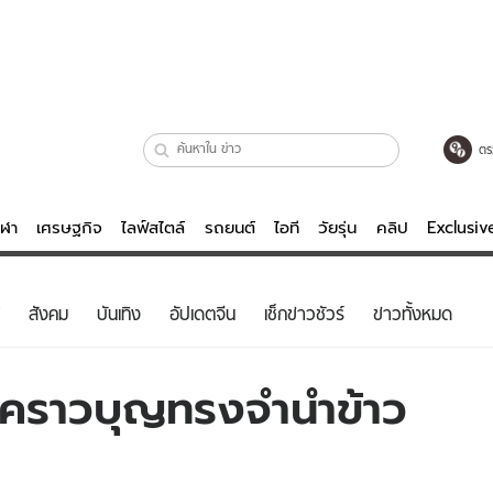
ตร
ีฬา
เศรษฐกิจ
ไลฟ์สไตล์
รถยนต์
ไอที
วัยรุ่น
คลิป
Exclusi
ตรวจหวย
ไลฟ์สไตล์
บันเทิงค
สังคม
บันเทิง
อัปเดตจีน
เช็กข่าวชัวร์
ข่าวทั้งหมด
ผู้หญิง
หนัง-ละคร
ผู้ชาย
เพลง
่วคราวบุญทรงจำนำข้าว
ย
วัยรุ่น
เกมส์
ไอที
คลิป
รถยนต์
พอดแคสต์