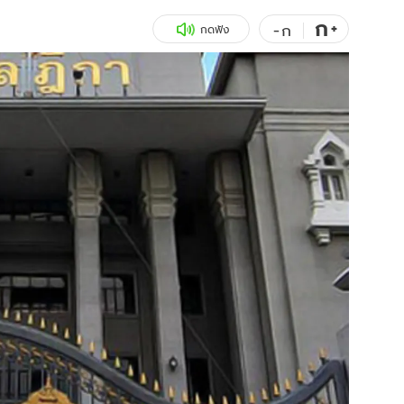
ก
สุขภาพ
+
ดูทีวี
-
ก
กดฟัง
เที่ยว-กิน
WeTV
Tasteful Thailand
Exclusive
Sanook Choice
นิยาย
ยลได้ที่
ร่วมงานกับเ