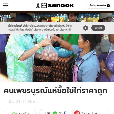
ข่าว
เข้าสู่ระบบสมาชิก
หมวดอื่นๆ
//s.isanook.com/ns/0/ud/362/1810510/624164-
Sanook
//s.isanook.com/sr/0/images/logo-
600
60
01.jpg
new-
sanook.png
เว็บไซต์นี้ใช้คุกกี้
เพื่อให้ท่านได้รับประสบการณ์การใช้งานที่ดีที่สุดบน เว็บไซต์
ตกลง
ของเรา โปรดศึกษาเพิ่มเติมที่
นโยบายความเป็นส่วนตัว
และ
นโยบายคุกกี้
คนเพชรบูรณ์แห่ซื้อไข่ไก่ราคาถูก
11 มิ.ย. 58 (11:06 น.)
Copy link
แชร์
กดฟัง