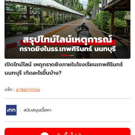
เปิดไทม์ไลน์ เหตุกราดยิงภายในโรงเรียนเทพศิรินทร์
นนทบุรี เกิดอะไรขึ้นบ้าง?
แท็ก :
อาชญากรรม
สนับสนุนเนื้อหา