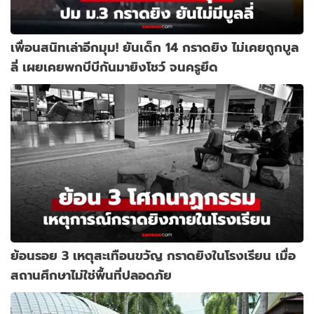
เพื่อนสนิทเล่าอีกมุม! ยันเด็ก 14 กราดยิง ไม่เคยถูกบูล
ลี่ เผยเคยพกบีบีกันมายิงโชว์ จนครูยึด
ย้อนรอย 3 เหตุสะเทือนขวัญ กราดยิงในโรงเรียน เมื่อ
สถานศึกษาไม่ใช่พื้นที่ปลอดภัย