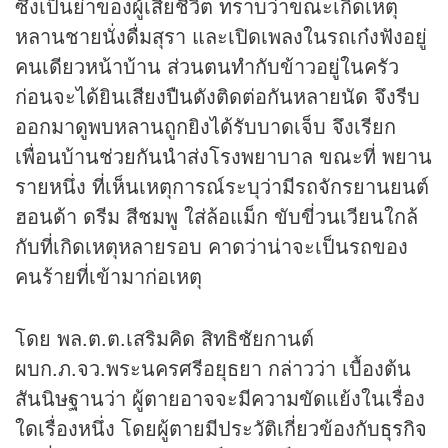
ซึ่งเป็นย่าของผู้เสียชีวิต ทราบว่าขณะเกิดเหตุ
หลานชายนั่งดื่มสุรา และเปิดเพลงในรถเก๋งฟังอยู่
คนเดียวหน้าบ้าน ส่วนตนทำกับข้าวอยู่ในครัว
ก่อนจะได้ยินเสียงปืนดังติดต่อกันหลายนัด จึงรีบ
ออกมาดูพบหลานถูกยิงได้รับบาดเจ็บ จึงเรียก
เพื่อนบ้านช่วยกันนำส่งโรงพยาบาล ขณะที่ พยาน
รายหนึ่ง ที่เห็นเหตุการณ์ระบุว่ามีรถจักรยานยนต์
ฮอนด้า ดรีม สีชมพู ใส่ล้อแม็ก ขับขี่วนเวียนใกล้
กับที่เกิดเหตุหลายรอบ คาดว่าน่าจะเป็นรถของ
คนร้ายที่เข้ามาก่อเหตุ
โดย พล.ต.ต.เสริมคิด สิทธิชัยกานต์
ผบก.ภ.จว.พระนครศรีอยุธยา กล่าวว่า เบื้องต้น
สันนิษฐานว่า ผู้ตายอาจจะมีความขัดแย้งในเรื่อง
ใดเรื่องหนึ่ง โดยผู้ตายมีประวัติเกี่ยวข้องกับ
ธุรกิจ