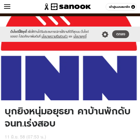
ข่าว
เข้าสู่ระบบสมาชิก
หมวดอื่นๆ
//s.isanook.com/ns/0/ud/362/1810410/624129-
Sanook
//s.isanook.com/sr/0/images/logo-
600
60
01.jpg
new-
sanook.png
เว็บไซต์นี้ใช้คุกกี้
เพื่อให้ท่านได้รับประสบการณ์การใช้งานที่ดีที่สุดบน เว็บไซต์
ตกลง
ของเรา โปรดศึกษาเพิ่มเติมที่
นโยบายความเป็นส่วนตัว
และ
นโยบายคุกกี้
บุกยิงหนุ่มอยุธยา คาบ้านพักดับ
จนท.เร่งสอบ
11 มิ.ย. 58 (07:53 น.)