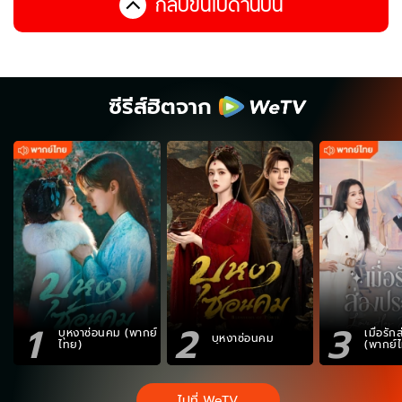
กลับขึ้นไปด้านบน
ซีรีส์ฮิตจาก
1
2
3
บุหงาซ่อนคม (พากย์
เมื่อรั
บุหงาซ่อนคม
ไทย)
(พากย์
ไปที่ WeTV