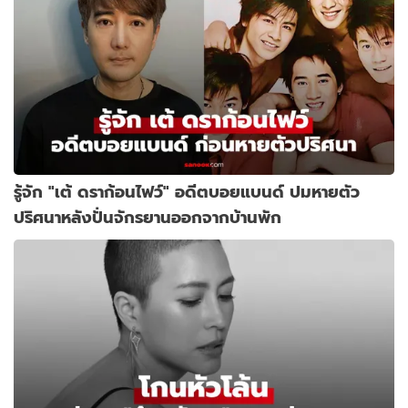
รู้จัก "เต้ ดราก้อนไฟว์" อดีตบอยแบนด์ ปมหายตัว
ปริศนาหลังปั่นจักรยานออกจากบ้านพัก