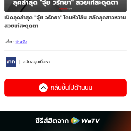
เปิดลุคล่าสุด "จุ๋ย วรัทยา" โกนหัวโล้น สลัดลุคสาวหวาน
สวยเท่สะดุดตา
แท็ก :
บันเทิง
สนับสนุนเนื้อหา
กลับขึ้นไปด้านบน
ซีรีส์ฮิตจาก