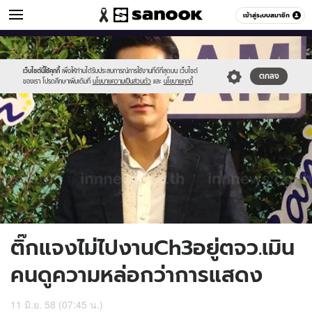
ข่าวบันเทิง
เข้าสู่ระบบสมาชิก
หมวดอื่นๆ
//s.isanook.com/ns/0/ud/362/1810386/624117-
Sanook
//s.isanook.com/sr/0/images/logo-
600
60
01.jpg
new-
sanook.png
เว็บไซต์นี้ใช้คุกกี้
เพื่อให้ท่านได้รับประสบการณ์การใช้งานที่ดีที่สุดบน เว็บไซต์
ตกลง
ของเรา โปรดศึกษาเพิ่มเติมที่
นโยบายความเป็นส่วนตัว
และ
นโยบายคุกกี้
ติ๊กแจงไม่ไปงานCh3อยู่ตจว.เมิน
คนดูความหล่อกว่าการแสดง
11 มิ.ย. 58 (07:45 น.)