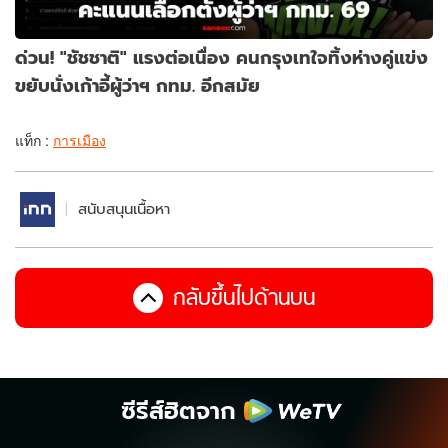
ด่วน! "ชัชชาติ" แรงต่อเนื่อง คนกรุงเทใจทิ้งห่างคู่แข่ง
ขยับนั่งเก้าอี้ผู้ว่าฯ กทม. อีกสมัย
แท็ก :
การเมือง
สนับสนุนเนื้อหา
กลับขึ้นไปด้านบน
ซีรีส์ฮิตจาก