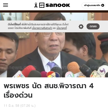
ข่าว
เข้าสู่ระบบสมาชิก
หมวดอื่นๆ
//s.isanook.com/ns/0/ud/362/1810378/624107-
Sanook
//s.isanook.com/sr/0/images/logo-
600
60
01.jpg
new-
sanook.png
เว็บไซต์นี้ใช้คุกกี้
เพื่อให้ท่านได้รับประสบการณ์การใช้งานที่ดีที่สุดบน เว็บไซต์
ตกลง
ของเรา โปรดศึกษาเพิ่มเติมที่
นโยบายความเป็นส่วนตัว
และ
นโยบายคุกกี้
พรเพชร นัด สนช.พิจารณา 4
เรื่องด่วน
11 มิ.ย. 58 (07:26 น.)