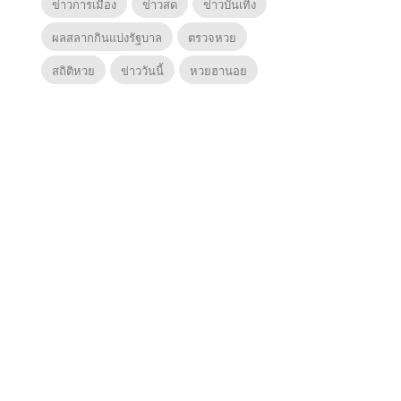
ข่าวการเมือง
ข่าวสด
ข่าวบันเทิง
ผลสลากกินแบ่งรัฐบาล
ตรวจหวย
สถิติหวย
ข่าววันนี้
หวยฮานอย