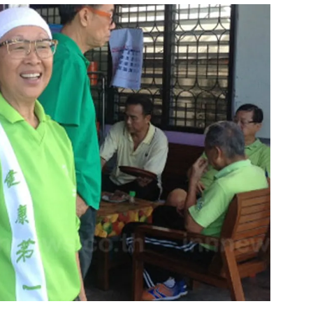
สุขภาพ
ดูทีวี
เที่ยว-กิน
WeTV
Tasteful Thailand
Exclusive
Sanook Choice
นิยาย
ยลได้ที่
ร่วมงานกับเ