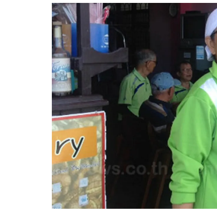
อัปเดตจีน
เช็กข่าวชัวร์
ติดตามสนุกโซเชี
ดาวน์โหลดสนุกแอปฟรี
สงวนลิขสิทธิ์ ©
2569
บริษัท อิมเมจ ฟิวเจอร์ (ประเทศไทย) จำกัด