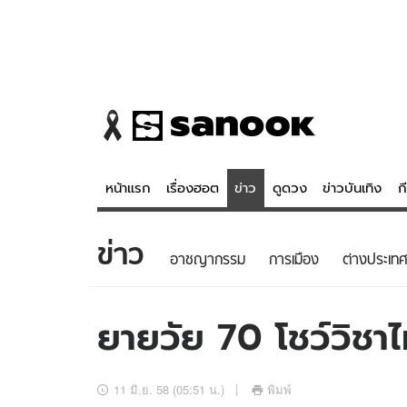
หน้าแรก
เรื่องฮอต
ข่าว
ดูดวง
ข่าวบันเทิง
ก
ข่าว
ข่าว
ดูดวง - 
อาชญากรรม
การเมือง
ต่างประเทศ
เรื่องฮอต
ดูดวง
ข่าว
หวยไทย
ยายวัย 70 โชว์วิชา
ข่าวบันเทิง
สถิติหวยไท
ข่าวกีฬา
หวยลาว
11 มิ.ย. 58 (05:51 น.)
พิมพ์
ข่าวเศรษฐกิจ