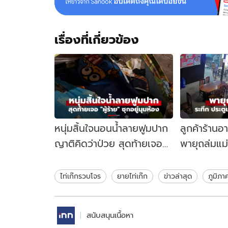
เรื่องที่เกี่ยวข้อง
หนุ่มสิ้นใจนอนน้ำลายฟูมปาก
ลูกค้าร้านอ
ญาติคิดว่าป่วย สุดท้ายเจอ
พายุถล่มแม
"ผู้ร้าย" ซุกอยู่มุมห้อง
เหล็กปลิวสะ
ไท่เก๊กรวบโจร
ยายไท่เก๊ก
ข่าวล่าสุด
ภูมิภา
สนับสนุนเนื้อหา