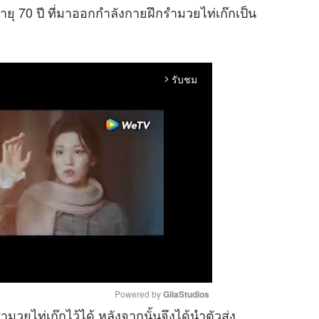
ายุ 70 ปี ที่มาออกกำลังกายฝึกรำมวยไท่เก๊กเป็น
รับชม
arrow_forward_ios
Powered by 
GliaStudios
มวยไท่เก๊กไว้ได้ หลังจากนั้นจึงได้นำตัวส่ง