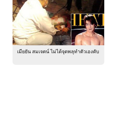
สัปดาห์
ของ
หมวด
ภูมิภาค
 WeTV
เมียยัน สมเจตน์ ไม่ได้จุดพลุทำตัวเองดับ
ติดต่อโฆษณา
tencentthbd
sales@tencent.co.th
รา
ร้องเรียนเนื้อหาไม่เหมาะสม
แนะนำติชม แจ้งปัญหาการใช้งาน