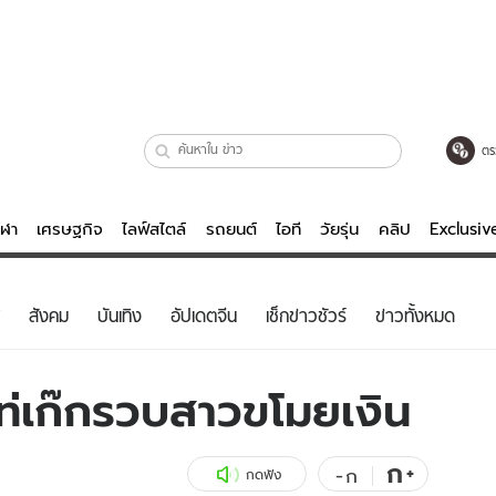
ตร
ีฬา
เศรษฐกิจ
ไลฟ์สไตล์
รถยนต์
ไอที
วัยรุ่น
คลิป
Exclusi
ตรวจหวย
ไลฟ์สไตล์
บันเทิงค
สังคม
บันเทิง
อัปเดตจีน
เช็กข่าวชัวร์
ข่าวทั้งหมด
ผู้หญิง
หนัง-ละคร
ผู้ชาย
เพลง
ไท่เก๊กรวบสาวขโมยเงิน
ย
วัยรุ่น
เกมส์
ไอที
คลิป
ก
+
-
ก
กดฟัง
รถยนต์
พอดแคสต์