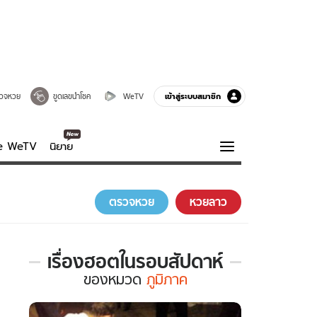
เข้าสู่ระบบสมาชิก
วจหวย
ขูดเลขนำโชค
WeTV
ve WeTV
นิยาย
รบรส
ความรู้รอบตัว
ตรวจหวย
หวยลาว
ฮาวทู
กูรู-รอบรู้
เรื่องฮอตในรอบสัปดาห์
เรื่อง
ของ
หมวด
ภูมิภาค
ฮอต
ใน
รอบ