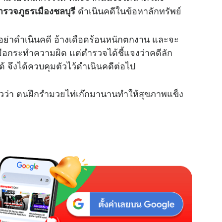
ดำเนินคดีในข้อหาลักทรัพย์
ำรวจภูธรเมืองชลบุรี
M
u
์อย่าดำเนินคดี อ้างเดือดร้อนหนักตกงาน และจะ
t
ลงมือกระทำความผิด แต่ตำรวจได้ชี้แจงว่าคดีลัก
e
 จึงได้ควบคุมตัวไว้ดำเนินคดีต่อไป
่าวว่า ตนฝึกรำมวยไท่เก๊กมานานทำให้สุขภาพแข็ง