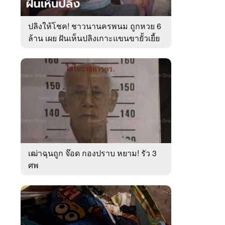
ปลิงให้โชค! ชาวนานครพนม ถูกหวย 6
ล้าน เผย ฝันเห็นปลิงเกาะแขนขายั้วเยี้ย
เฒ่าฉุนถูก จ๊อด กองปราบ หยาม! รัว 3
ศพ