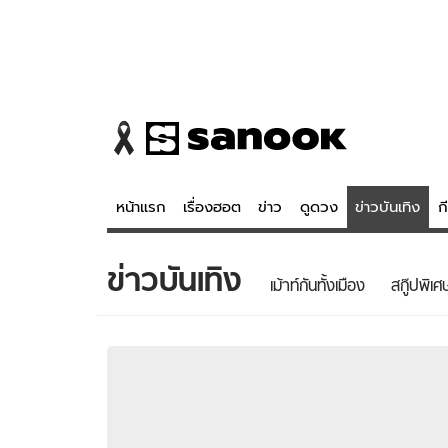
หน้าแรก
เรื่องฮอต
ข่าว
ดูดวง
ข่าวบันเทิง
ก
ข่าวบันเทิง
ข่าว
ดูดวง - 
เม้าท์กันทั้งเมือง
สกู๊ปพิเศ
เรื่องฮอต
ดูดวง
ข่าว
หวยไทย
ข่าวบันเทิง
สถิติหวยไท
ข่าวกีฬา
หวยลาว
ข่าวเศรษฐกิจ