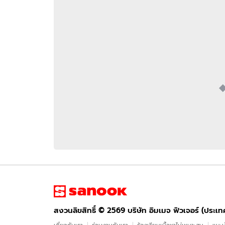
อัปเดตจีน
เช็กข่าวชัวร์
ติดตามสนุกโซเชี
ดาวน์โหลดสนุกแอปฟรี
สงวนลิขสิทธิ์ ©
2569
บริษัท อิมเมจ ฟิวเจอร์ (ประเทศไทย) จำกัด
สงวนลิขสิทธิ์ ©
2569
บริษัท อิมเมจ ฟิวเจอร์ (ประเ