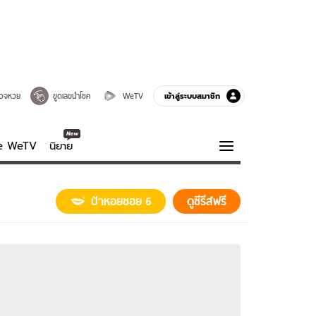
เข้าสู่ระบบสมาชิก
วจหวย
ขูดเลขนำโชค
WeTV
ve WeTV
นิยาย
รบรส
ความรู้รอบตัว
ป้าหอยซอย 6
ดูซีรีส์ฟรี
ฮาวทู
กูรู-รอบรู้