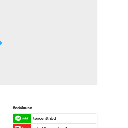
 WeTV
ติดต่อโฆษณา
tencentthbd
sales@tencent.co.th
รา
ร้องเรียนเนื้อหาไม่เหมาะสม
แนะนำติชม แจ้งปัญหาการใช้งาน
ติดต่อโฆษณา
tencentthbd
Add