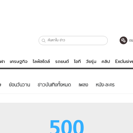
ตร
ีฬา
เศรษฐกิจ
ไลฟ์สไตล์
รถยนต์
ไอที
วัยรุ่น
คลิป
Exclusi
ตรวจหวย
ไลฟ์สไตล์
บันเทิงค
ษ
ย้อนวันวาน
ข่าวบันเทิงทั้งหมด
เพลง
หนัง-ละคร
ผู้หญิง
หนัง-ละคร
ผู้ชาย
เพลง
ย
วัยรุ่น
เกมส์
500
ไอที
คลิป
รถยนต์
พอดแคสต์