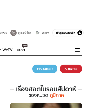
เข้าสู่ระบบสมาชิก
วจหวย
ขูดเลขนำโชค
WeTV
ve WeTV
นิยาย
รบรส
ความรู้รอบตัว
ตรวจหวย
หวยลาว
ฮาวทู
กูรู-รอบรู้
เรื่องฮอตในรอบสัปดาห์
เรื่อง
ของ
หมวด
ภูมิภาค
ฮอต
ใน
รอบ