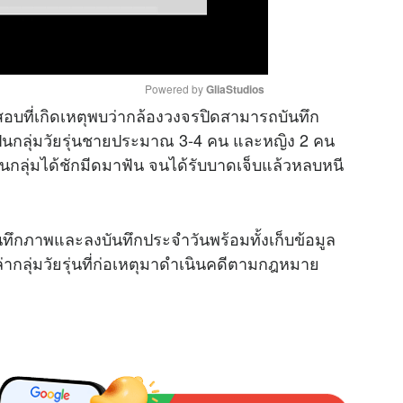
Powered by 
GliaStudios
อบที่เกิดเหตุพบว่ากล้องวงจรปิดสามารถบันทึก
ป็นกลุ่มวัยรุ่นชายประมาณ 3-4 คน และหญิง 2 คน
M
 ในกลุ่มได้ชักมีดมาฟัน จนได้รับบาดเจ็บแล้วหลบหนี
u
t
e
นทึกภาพและลงบันทึกประจำวันพร้อมทั้งเก็บข้อมูล
่ากลุ่มวัยรุ่นที่ก่อเหตุมาดำเนินคดีตามกฎหมาย