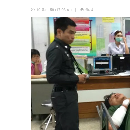
อัปเดตจีน
10 มิ.ย. 58 (17:08 น.)
พิมพ์
เช็กข่าวชัวร์
ติดตามสนุกโซเชี
ดาวน์โหลดสนุกแอปฟรี
สงวนลิขสิทธิ์ ©
2569
บริษัท อิมเมจ ฟิวเจอร์ (ประเทศไทย) จำกัด