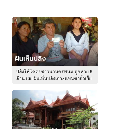
ปลิงให้โชค! ชาวนานครพนม ถูกหวย 6
ล้าน เผย ฝันเห็นปลิงเกาะแขนขายั้วเยี้ย