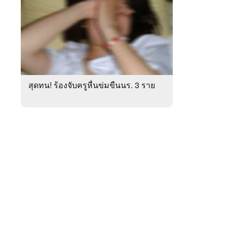
สัปดาห์
ของ
หมวด
ภูมิภาค
 WeTV
สุดทน! ร้องจับครูหื่นข่มขืนนร. 3 ราย
ติดต่อโฆษณา
tencentthbd
sales@tencent.co.th
รา
ร้องเรียนเนื้อหาไม่เหมาะสม
แนะนำติชม แจ้งปัญหาการใช้งาน