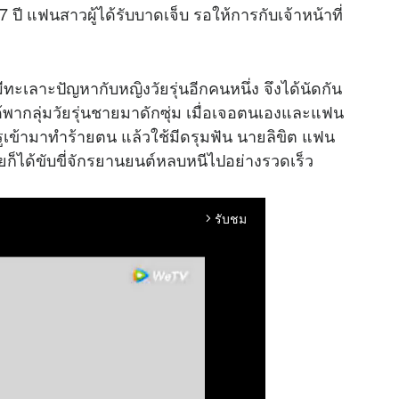
 ปี แฟนสาวผู้ได้รับบาดเจ็บ รอให้การกับเจ้าหน้าที่
ทะเลาะปัญหากับหญิงวัยรุ่นอีกคนหนึ่ง จึงได้นัดกัน
ด้พากลุ่มวัยรุ่นชายมาดักซุ่ม เมื่อเจอตนเองและแฟน
รูเข้ามาทำร้ายตน แล้วใช้มีดรุมฟัน นายลิขิต แฟน
ายก็ได้ขับขี่จักรยานยนต์หลบหนีไปอย่างรวดเร็ว
รับชม
arrow_forward_ios