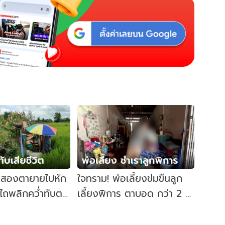
ย! สองตายายไปหัก
ใจทราม! พ่อเลี้ยงข่มขืนลูก
ไถพลิกคว่ำทับตา
เลี้ยงพิการ ตาบอด กว่า 2 ปี
ทนไม่ไหวจนต้องบอกพี่สาว