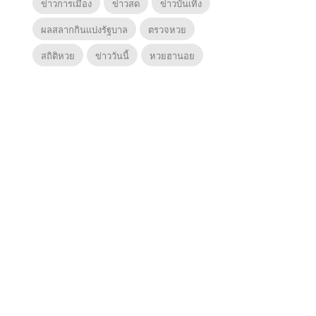
ข่าวการเมือง
ข่าวสด
ข่าวบันเทิง
ผลสลากกินแบ่งรัฐบาล
ตรวจหวย
สถิติหวย
ข่าววันนี้
หวยฮานอย