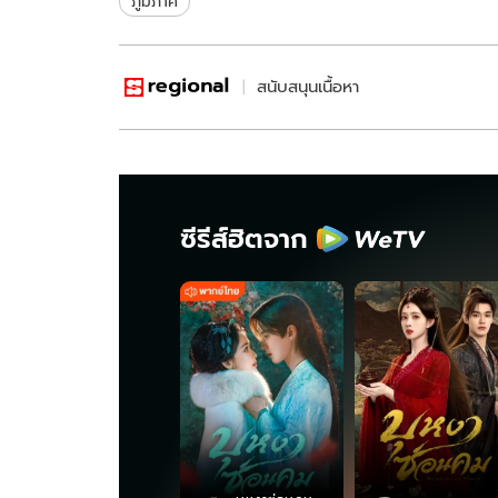
ภูมิภาค
สนับสนุนเนื้อหา
ซีรีส์ฮิตจาก