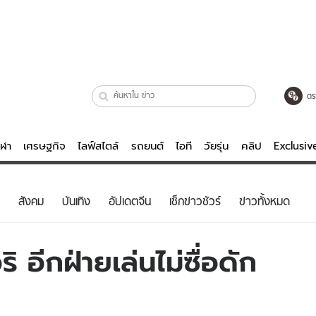
ตร
ีฬา
เศรษฐกิจ
ไลฟ์สไตล์
รถยนต์
ไอที
วัยรุ่น
คลิป
Exclusi
ตรวจหวย
ไลฟ์สไตล์
บันเทิงค
สังคม
บันเทิง
อัปเดตจีน
เช็กข่าวชัวร์
ข่าวทั้งหมด
ผู้หญิง
หนัง-ละคร
ผู้ชาย
เพลง
ริ อีกฝ่ายเล่นไม่ซื่อดัก
ย
วัยรุ่น
เกมส์
ไอที
คลิป
รถยนต์
พอดแคสต์