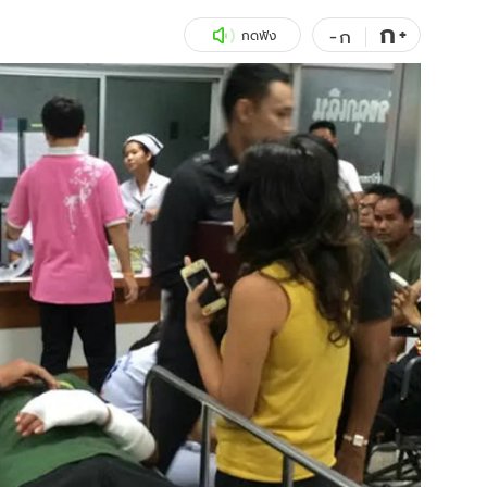
ก
สุขภาพ
+
ดูทีวี
-
ก
กดฟัง
เที่ยว-กิน
WeTV
Tasteful Thailand
Exclusive
Sanook Choice
นิยาย
ยลได้ที่
ร่วมงานกับเ