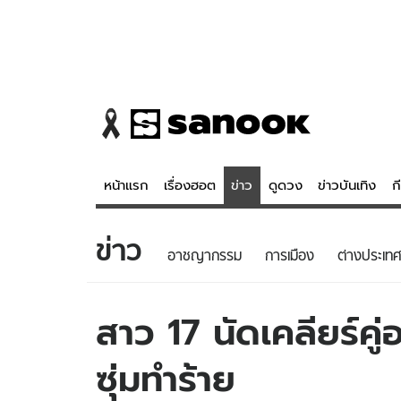
หน้าแรก
เรื่องฮอต
ข่าว
ดูดวง
ข่าวบันเทิง
ก
ข่าว
ข่าว
ดูดวง - 
อาชญากรรม
การเมือง
ต่างประเทศ
เรื่องฮอต
ดูดวง
ข่าว
หวยไทย
สาว 17 นัดเคลียร์คู่อ
ข่าวบันเทิง
สถิติหวยไท
ซุ่มทำร้าย
ข่าวกีฬา
หวยลาว
ข่าวเศรษฐกิจ