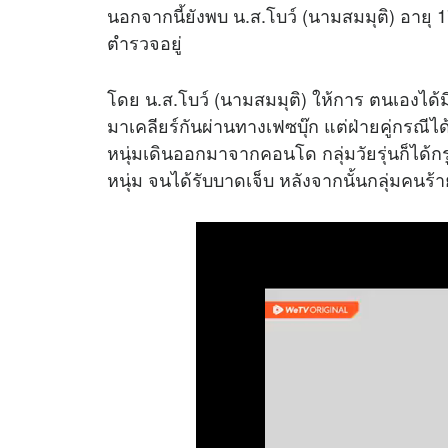
นอกจากนี้ยังพบ น.ส.โบว์ (นามสมมุติ) อายุ 17
ตำรวจอยู่
โดย น.ส.โบว์ (นามสมมุติ) ให้การ ตนเองได้มี
มาเคลียร์กันผ่านทางเฟซบุ๊ก แต่ฝ่ายคู่กรณีไ
หนุ่มเดินออกมาจากคอนโด กลุ่มวัยรุ่นก็ได้ก
หนุ่ม จนได้รับบาดเจ็บ หลังจากนั้นกลุ่มคนร้