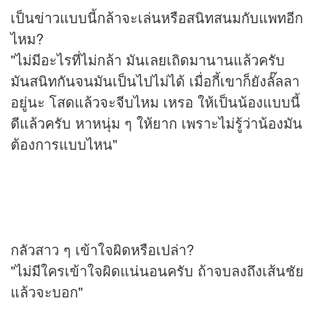
เป็น
ข่าว
แบบนี้กล้าจะเล่นหรือสนิทสนมกับแพทอีก
ไหม?
"ไม่มีอะไรที่ไม่กล้า มันเลยเถิดมานานแล้วครับ
มันสนิทกันจนมันเป็นไปไม่ได้ เมื่อกี้เขาก็ยังลั๊ลลา
อยู่นะ โสดแล้วจะจีบไหม เหรอ ให้เป็นน้องแบบนี้
ดีแล้วครับ หาหนุ่ม ๆ ให้ยาก เพราะไม่รู้ว่าน้องมัน
ต้องการแบบไหน"
กลัวสาว ๆ เข้าใจผิดหรือเปล่า?
"ไม่มีใครเข้าใจผิดแน่นอนครับ ถ้าจบลงถึงเส้นชัย
แล้วจะบอก"