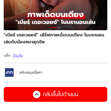
"เบียร์ เดอะวอยซ์" เสิร์ฟภาพเด็ดบนเตียง โนบรานอน
เล่นกับน้องหมาสุดชิล
แท็ก :
บันเทิง
สนับสนุนเนื้อหา
กลับขึ้นไปด้านบน