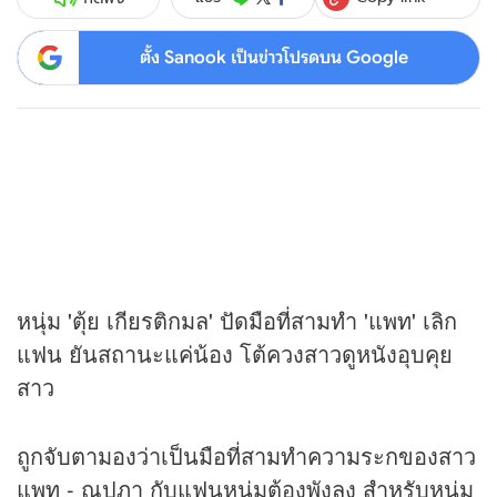
ตั้ง Sanook เป็นข่าวโปรดบน Google
หนุ่ม 'ตุ้ย เกียรติกมล' ปัดมือที่สามทำ 'แพท' เลิก
แฟน ยันสถานะแค่น้อง โต้ควงสาวดูหนังอุบคุย
สาว
ถูกจับตามองว่าเป็นมือที่สามทำความระกของสาว
แพท - ณปภา กับแฟนหนุ่มต้องพังลง สำหรับหนุ่ม