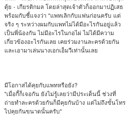
ตุ้ย - เกียรติกมล โดยล่าสุดเจ้าตัวก็ออกมาปฏิเสธ
พร้อมกับชี้แจงว่า "แพทเลิกกับแฟนก่อนครับ แต่
จริง ๆ ระหว่างผมกับแพทไม่ได้มีอะไรกันอยู่แล้ว
เป็นพี่น้องกัน ไม่มีอะไรในกอไผ่ ไม่ได้มีความ
เกี่ยวข้องอะไรกันเลย เคยร่วมงานละครด้วยกัน
และเอามาเล่นนางเอกเอ็มวีเท่านั้นเลย
มีโอกาสได้คุยกับแพทหรือยัง?
"เมื่อกี้ก็เจอกัน ยังไม่รู้เลยว่ามีประเด็นนี้ ช่วงที่
ถ่ายทำละครด้วยกันก็มีคุยกันบ้าง แต่ไม่ถึงขั้นโทร
ไปคุยกันขนาดนั้นครับ"