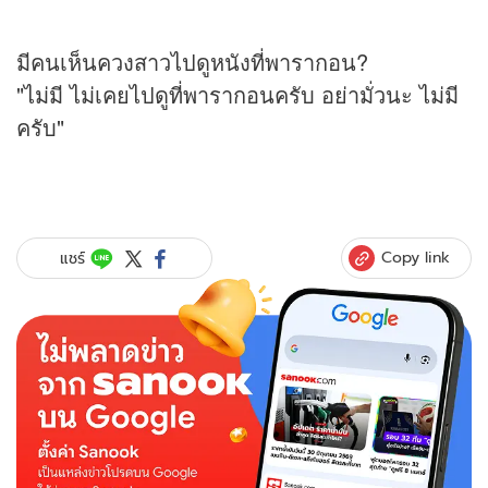
มีคนเห็นควงสาวไปดูหนังที่พารากอน?
"ไม่มี ไม่เคยไปดูที่พารากอนครับ อย่ามั่วนะ ไม่มี
ครับ"
Copy link
แชร์