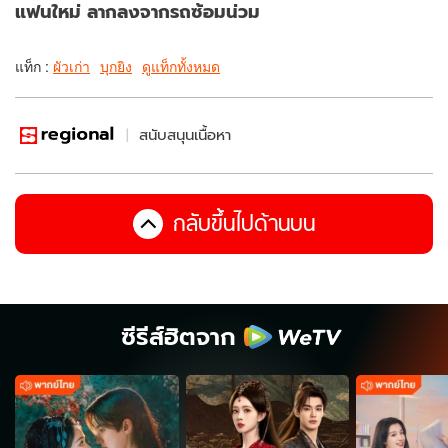
แฟนใหม่ ลากลงจากรถซ้อมน่วม
แท็ก :
ผัวเก่า
บุกยิง
ดูแท็กทั้งหมด
สนับสนุนเนื้อหา
กลับขึ้นไปด้านบน
ซีรีส์ฮิตจาก