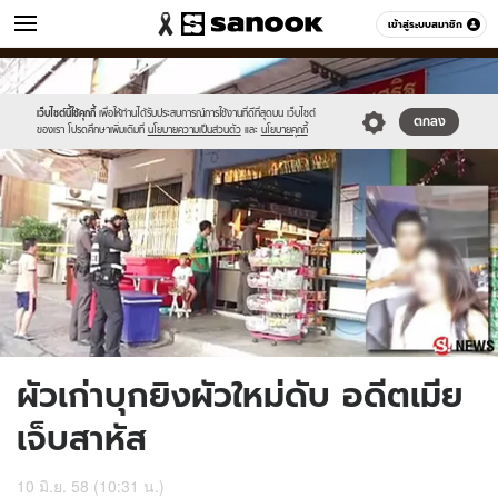
ข่าว
เข้าสู่ระบบสมาชิก
หมวดอื่นๆ
//s.isanook.com/ns/0/ud/361/1809878/44.jpg
Sanook
//s.isanook.com/sr/0/images/logo-
600
60
new-
sanook.png
เว็บไซต์นี้ใช้คุกกี้
เพื่อให้ท่านได้รับประสบการณ์การใช้งานที่ดีที่สุดบน เว็บไซต์
ตกลง
ของเรา โปรดศึกษาเพิ่มเติมที่
นโยบายความเป็นส่วนตัว
และ
นโยบายคุกกี้
ผัวเก่าบุกยิงผัวใหม่ดับ อดีตเมีย
เจ็บสาหัส
10 มิ.ย. 58 (10:31 น.)