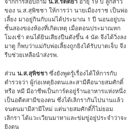
จากการสอบถาม
น.ส.รัตติยา
อายุ 19 ปี ลูกสาว
ของ น.ส.สุพิชชา ให้การว่า นายเมืองราช เป็นพ่อ
เลี้ยง มาอยู่กินกับแม่ได้ประมาณ 1 ปี นอนอยู่บน
ชั้นสองของห้องที่เกิดเหตุ เมื่อตอนประมาณหก
โมงเช้า ตนได้ยินเสียงปืนดังขึ้น 4 นัด จึงได้วิ่งลง
มาดู ก็พบว่าแม่กับพ่อเลี้ยงถูกยิงได้รับบาดเจ็บ จึง
รีบช่วยเหลือนำส่งรพ.
ส่วน
น.ส.สุพิชชา
ซึ่งยังพูดรู้เรื่องได้ให้การกับ
ตำรวจว่า ผู้ก่อเหตุยิงตนและสามีคือนายสมศักดิ์
หรือ หมี มีอาชีพเป็นการ์ดอยู่
ร้านอาหาร
แห่งหนึ่ง
เป็นอดีตสามีของตน ซึ่งได้เลิกรากันไปนานแล้ว
จนตนมามีสามีใหม่ แต่นายสมศักดิ์ก็ไม่ยอม
เลิกรา ได้แวะเวียนมาหาและข่มขู่อยู่ประจำว่าจะ
ยิงตน