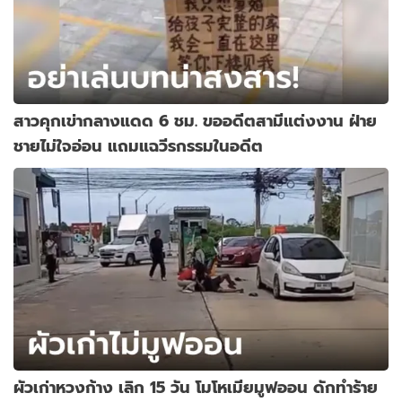
สาวคุกเข่ากลางแดด 6 ชม. ขออดีตสามีแต่งงาน ฝ่าย
ชายไม่ใจอ่อน แถมแฉวีรกรรมในอดีต
ผัวเก่าหวงก้าง เลิก 15 วัน โมโหเมียมูฟออน ดักทำร้าย