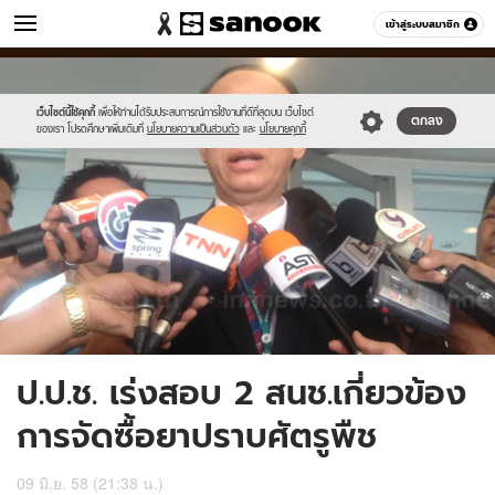
ข่าว
เข้าสู่ระบบสมาชิก
หมวดอื่นๆ
//s.isanook.com/ns/0/ud/361/1809698/623815-
Sanook
//s.isanook.com/sr/0/images/logo-
600
60
01.jpg
new-
sanook.png
เว็บไซต์นี้ใช้คุกกี้
เพื่อให้ท่านได้รับประสบการณ์การใช้งานที่ดีที่สุดบน เว็บไซต์
ตกลง
ของเรา โปรดศึกษาเพิ่มเติมที่
นโยบายความเป็นส่วนตัว
และ
นโยบายคุกกี้
ป.ป.ช. เร่งสอบ 2 สนช.เกี่ยวข้อง
การจัดซื้อยาปราบศัตรูพืช
09 มิ.ย. 58 (21:38 น.)