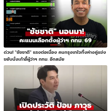
ด่วน! "ชัชชาติ" แรงต่อเนื่อง คนกรุงเทใจทิ้งห่างคู่แข่ง
ขยับนั่งเก้าอี้ผู้ว่าฯ กทม. อีกสมัย