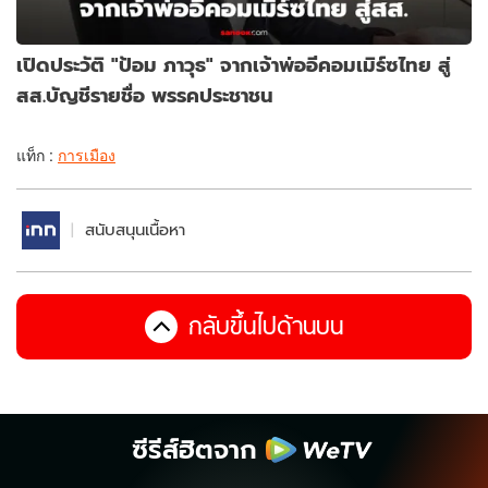
เปิดประวัติ "ป้อม ภาวุธ" จากเจ้าพ่ออีคอมเมิร์ซไทย สู่
สส.บัญชีรายชื่อ พรรคประชาชน
แท็ก :
การเมือง
สนับสนุนเนื้อหา
กลับขึ้นไปด้านบน
ซีรีส์ฮิตจาก