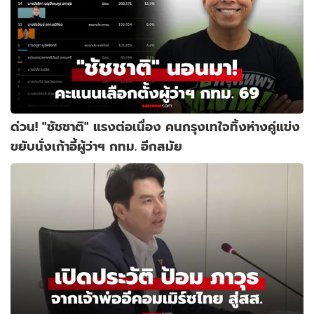
ด่วน! "ชัชชาติ" แรงต่อเนื่อง คนกรุงเทใจทิ้งห่างคู่แข่ง
ขยับนั่งเก้าอี้ผู้ว่าฯ กทม. อีกสมัย