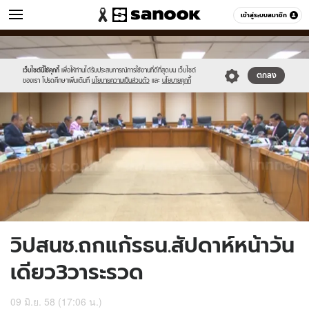
ข่าว
เข้าสู่ระบบสมาชิก
หมวดอื่นๆ
//s.isanook.com/ns/0/ud/361/1809554/623766-
Sanook
//s.isanook.com/sr/0/images/logo-
600
60
01.jpg
new-
sanook.png
เว็บไซต์นี้ใช้คุกกี้
เพื่อให้ท่านได้รับประสบการณ์การใช้งานที่ดีที่สุดบน เว็บไซต์
ตกลง
ของเรา โปรดศึกษาเพิ่มเติมที่
นโยบายความเป็นส่วนตัว
และ
นโยบายคุกกี้
วิปสนช.ถกแก้รธน.สัปดาห์หน้าวัน
เดียว3วาระรวด
09 มิ.ย. 58 (17:06 น.)