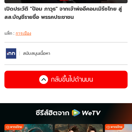
เปิดประวัติ "ป้อม ภาวุธ" จากเจ้าพ่ออีคอมเมิร์ซไทย สู่
สส.บัญชีรายชื่อ พรรคประชาชน
แท็ก :
การเมือง
สนับสนุนเนื้อหา
กลับขึ้นไปด้านบน
ซีรีส์ฮิตจาก