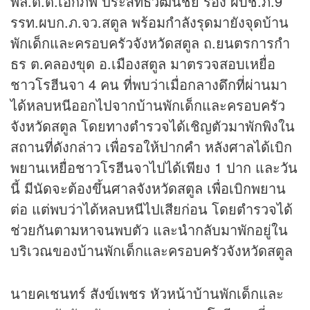
พล.ต.ต.เอกภพ ประสิทธิ์วัฒนชัย รอง ผบช.ภ.9
รรท.ผบก.ภ.จว.สตูล พร้อมกำลังรุดมายังจุดบ้าน
พักเด็กและครอบครัวจังหวัดสตูล ถ.ยนตรการกำ
ธร ต.คลองขุด อ.เมืองสตูล มาตรวจสอบเหยื่อ
ชาวโรฮีนจา 4 คน ที่พบว่าเมื่อกลางดึกที่ผ่านมา
ได้หลบหนีออกไปจากบ้านพักเด็กและครอบครัว
จังหวัดสตูล โดยทางตำรวจได้เชิญตัวมาพักพิงใน
สถานที่ดังกล่าว เพื่อรอให้ปากคำ หลังศาลได้เบิก
พยานเหยื่อชาวโรฮีนจาไปได้เพียง 1 ปาก และวัน
นี้ มีนัดจะต้องขึ้นศาลจังหวัดสตูล เพื่อเบิกพยาน
ต่อ แต่พบว่าได้หลบหนีไปเสียก่อน โดยตำรวจได้
ช่วยกันตามหาจนพบตัว และนำกลับมาพักอยู่ใน
บริเวณของบ้านพักเด็กและครอบครัวจังหวัดสตูล
นายคเชนทร์ สังข์เพชร หัวหน้าบ้านพักเด็กและ