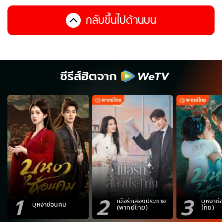
กลับขึ้นไปด้านบน
ซีรีส์ฮิตจาก
1
2
3
เมื่อรักส่องประกาย
บุหงาซ
บุหงาซ่อนคม
(พากย์ไทย)
ไทย)