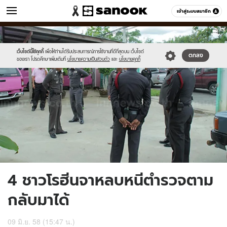
ข่าว
เข้าสู่ระบบสมาชิก
หมวดอื่นๆ
//s.isanook.com/ns/0/ud/361/1809470/623726-
Sanook
//s.isanook.com/sr/0/images/logo-
600
60
01.jpg
new-
sanook.png
เว็บไซต์นี้ใช้คุกกี้
เพื่อให้ท่านได้รับประสบการณ์การใช้งานที่ดีที่สุดบน เว็บไซต์
ตกลง
ของเรา โปรดศึกษาเพิ่มเติมที่
นโยบายความเป็นส่วนตัว
และ
นโยบายคุกกี้
4 ชาวโรฮีนจาหลบหนีตำรวจตาม
กลับมาได้
09 มิ.ย. 58 (15:47 น.)