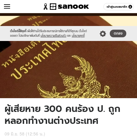
ข่าว
เข้าสู่ระบบสมาชิก
หมวดอื่นๆ
//s.isanook.com/ns/0/ud/361/1809358/news01.jpg
Sanook
//s.isanook.com/sr/0/images/logo-
600
60
new-
sanook.png
เว็บไซต์นี้ใช้คุกกี้
เพื่อให้ท่านได้รับประสบการณ์การใช้งานที่ดีที่สุดบน เว็บไซต์
ตกลง
ของเรา โปรดศึกษาเพิ่มเติมที่
นโยบายความเป็นส่วนตัว
และ
นโยบายคุกกี้
ผู้เสียหาย 300 คนร้อง ป. ถูก
หลอกทำงานต่างประเทศ
09 มิ.ย. 58 (12:56 น.)