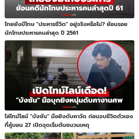
ไทยยังมีโทษ "ประหารชีวิต" อยู่จริงหรือไม่? ย้อนรอย
นักโทษประหารคนล่าสุด ปี 2561
ไล่ไทม์ไลน์ "บังซัน" มือยิงดับคาวัด ก่อนจบชีวิตตัวเอง
ที่คู้บอน 27 เปิดจุดเริ่มต้นชนวนเหตุ