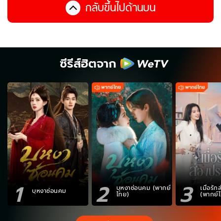
กลับขึ้นไปด้านบน
ซีรีส์ฮิตจาก
1
2
3
บุหงาซ่อนคม (พากย์
เมื่อรั
บุหงาซ่อนคม
ไทย)
(พากย์