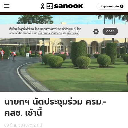
ข่าว
เข้าสู่ระบบสมาชิก
หมวดอื่นๆ
//s.isanook.com/ns/0/ud/361/1809162/623599-
Sanook
//s.isanook.com/sr/0/images/logo-
600
60
01.jpg
new-
sanook.png
เว็บไซต์นี้ใช้คุกกี้
เพื่อให้ท่านได้รับประสบการณ์การใช้งานที่ดีที่สุดบน เว็บไซต์
ตกลง
ของเรา โปรดศึกษาเพิ่มเติมที่
นโยบายความเป็นส่วนตัว
และ
นโยบายคุกกี้
นายกฯ นัดประชุมร่วม ครม.-
คสช. เช้านี้
09 มิ.ย. 58 (07:52 น.)