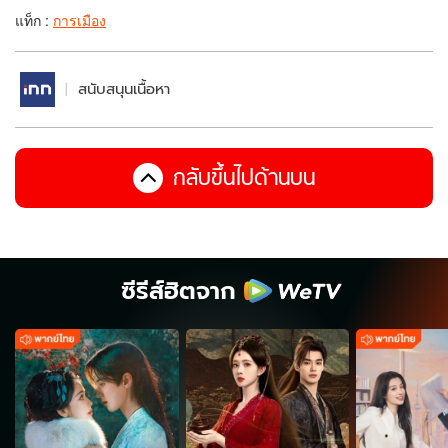
แท็ก :
การเมือง
สนับสนุนเนื้อหา
กลับขึ้นไปด้านบน
ซีรีส์ฮิตจาก