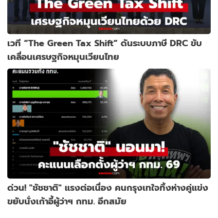
เวที “The Green Tax Shift” ดันระบบภาษี DRC ขับ
เคลื่อนเศรษฐกิจหมุนเวียนไทย
ด่วน! "ชัชชาติ" แรงต่อเนื่อง คนกรุงเทใจทิ้งห่างคู่แข่ง
ขยับนั่งเก้าอี้ผู้ว่าฯ กทม. อีกสมัย