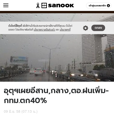
ข่าว
เข้าสู่ระบบสมาชิก
หมวดอื่นๆ
//s.isanook.com/ns/0/ud/361/1809122/623581-
Sanook
//s.isanook.com/sr/0/images/logo-
600
60
01.jpg
new-
sanook.png
เว็บไซต์นี้ใช้คุกกี้
เพื่อให้ท่านได้รับประสบการณ์การใช้งานที่ดีที่สุดบน เว็บไซต์
ตกลง
ของเรา โปรดศึกษาเพิ่มเติมที่
นโยบายความเป็นส่วนตัว
และ
นโยบายคุกกี้
อุตุฯเผยอีสาน,กลาง,ตอ.ฝนเพิ่ม-
กทม.ตก40%
09 มิ.ย. 58 (07:13 น.)