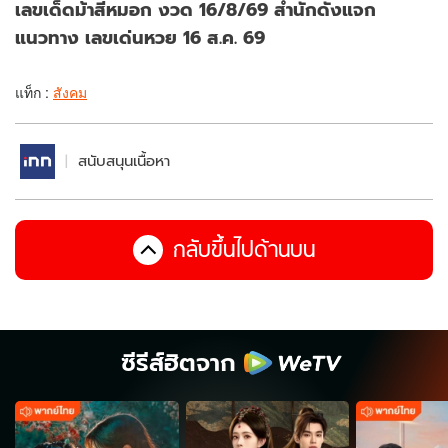
เลขเด็ดม้าสีหมอก งวด 16/8/69 สำนักดังแจก
แนวทาง เลขเด่นหวย 16 ส.ค. 69
แท็ก :
สังคม
สนับสนุนเนื้อหา
กลับขึ้นไปด้านบน
ซีรีส์ฮิตจาก