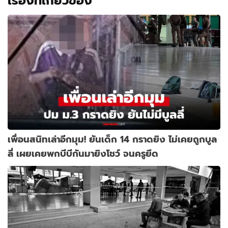
เรื่องที่เกี่ยวข้อง
เพื่อนสนิทเล่าอีกมุม! ยันเด็ก 14 กราดยิง ไม่เคยถูกบูล
ลี่ เผยเคยพกบีบีกันมายิงโชว์ จนครูยึด