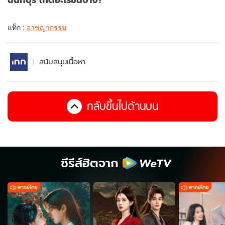
แท็ก :
อาชญากรรม
สนับสนุนเนื้อหา
กลับขึ้นไปด้านบน
ซีรีส์ฮิตจาก