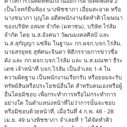
คำให้การในคดีที่พนักงานอัยการฝ่ายคดีพิเศษ 2
เป็นโจทก์ยื่นฟ้อง นางพิชชาภา เอี่ยมสะอาด หรือ
นางชนาภา บุญโต อดีตพนักงานจัดทำคิวโฆษณา
ของบริษัท อสมท จำกัด (มหาชน), บริษัท ไร่ส้ม
จำกัด โดย น.ส.อังคนา วัฒนมงคลศิลป์ และ
น.ส.สุกัญญา แซ่ลิ่ม ในฐานะ กก.ผจก.บจก.ไร่ส้ม,
นายสรยุทธ สุทัศนะจินดา พิธีกรรายการ
ข่าว
ชื่อ
ดัง และ กก.ผจก.บจก.ไร่ส้ม และ น.ส.มณฑา ธีระ
เดช เจ้าหน้าที่ บจก.ไร่ส้ม เป็นจำเลย 1-4 ใน
ความผิดฐาน เป็นพนักงานเรียกรับ หรือยอมจะรับ
ทรัพย์สินหรือประโยชน์อื่นใด สำหรับตนเองหรือผู้
อื่นโดยมิชอบ เพื่อกระทำการหรือไม่กระทำการ
อย่างใด ในตำแหน่งหน้าที่ไม่ว่าการนั้นจะชอบ
หรือมิชอบด้วยหน้าที่, เมื่อวันที่ 4 ก.พ. 48 - 28
เม.ย. 49 นางพิชชาภา จำเลยที่ 1 ได้จัดทำคิว