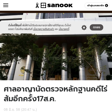
ข่าว
เข้าสู่ระบบสมาชิก
หมวดอื่นๆ
//s.isanook.com/ns/0/ud/361/1809054/623564-
Sanook
//s.isanook.com/sr/0/images/logo-
600
60
01.jpg
new-
sanook.png
เว็บไซต์นี้ใช้คุกกี้
เพื่อให้ท่านได้รับประสบการณ์การใช้งานที่ดีที่สุดบน เว็บไซต์
ตกลง
ของเรา โปรดศึกษาเพิ่มเติมที่
นโยบายความเป็นส่วนตัว
และ
นโยบายคุกกี้
ศาลอาญานัดตรวจหลักฐานคดีไร่
ส้มอีกครั้ง17ส.ค.
08 มิ.ย. 58 (20:47 น.)