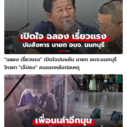
"ฉลอง เรี่ยวแรง" เปิดใจปมแค้น นายก อบจ.นนทบุรี
โทรหา "เจ๊ปอง" คนแรกหลังก่อเหตุ