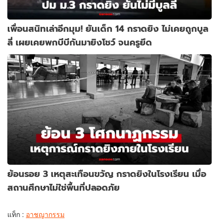
เพื่อนสนิทเล่าอีกมุม! ยันเด็ก 14 กราดยิง ไม่เคยถูกบูล
ลี่ เผยเคยพกบีบีกันมายิงโชว์ จนครูยึด
ย้อนรอย 3 เหตุสะเทือนขวัญ กราดยิงในโรงเรียน เมื่อ
สถานศึกษาไม่ใช่พื้นที่ปลอดภัย
แท็ก :
อาชญากรรม