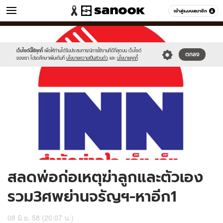
ข่าว
เข้าสู่ระบบสมาชิก
หมวดอื่นๆ
//s.isanook.com/ns/0/ud/361/1809006/623543-
Sanook
//s.isanook.com/sr/0/images/logo-
600
60
01.jpg
new-
sanook.png
เว็บไซต์นี้ใช้คุกกี้
เพื่อให้ท่านได้รับประสบการณ์การใช้งานที่ดีที่สุดบน เว็บไซต์
ตกลง
ของเรา โปรดศึกษาเพิ่มเติมที่
นโยบายความเป็นส่วนตัว
และ
นโยบายคุกกี้
สลดพ่อก่อเหตุฆ่าลูกและตัวเอง
รวม3ศพย่านจรัญฯ-หาอีก1
08 มิ.ย. 58 (20:07 น.)