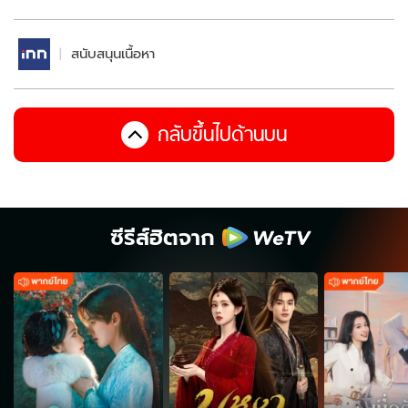
สนับสนุนเนื้อหา
กลับขึ้นไปด้านบน
ซีรีส์ฮิตจาก