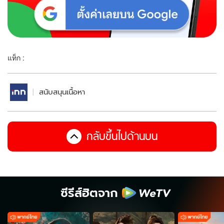
แท็ก :
สนับสนุนเนื้อหา
กลับขึ้นไปด้านบน
ซีรีส์ฮิตจาก