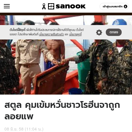
ข่าว
เข้าสู่ระบบสมาชิก
หมวดอื่นๆ
//s.isanook.com/ns/0/ud/361/1808670/623398-
Sanook
//s.isanook.com/sr/0/images/logo-
600
60
01.jpg
new-
sanook.png
เว็บไซต์นี้ใช้คุกกี้
เพื่อให้ท่านได้รับประสบการณ์การใช้งานที่ดีที่สุดบน เว็บไซต์
ตกลง
ของเรา โปรดศึกษาเพิ่มเติมที่
นโยบายความเป็นส่วนตัว
และ
นโยบายคุกกี้
สตูล คุมเข้มหวั่นชาวโรฮีนจาถูก
ลอยแพ
08 มิ.ย. 58 (11:04 น.)