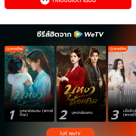
ซีรีส์ฮิตจาก
1
2
3
บุหงาซ่อนคม (พากย์
เมื่อรั
บุหงาซ่อนคม
ไทย)
(พากย์
ไปที่ WeTV