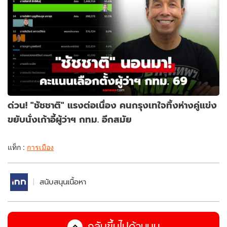
ด่วน! "ชัชชาติ" แรงต่อเนื่อง คนกรุงเทใจทิ้งห่างคู่แข่ง
ขยับนั่งเก้าอี้ผู้ว่าฯ กทม. อีกสมัย
แท็ก :
การเมือง
สนับสนุนเนื้อหา
กลับขึ้นไปด้านบน