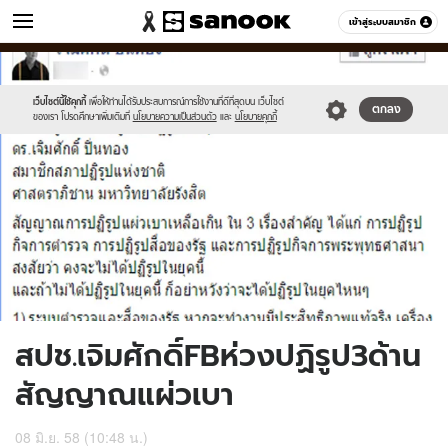
ข่าว
เข้าสู่ระบบสมาชิก
หมวดอื่นๆ
//s.isanook.com/ns/0/ud/361/1808634/623392-
Sanook
//s.isanook.com/sr/0/images/logo-
600
60
01.jpg
new-
sanook.png
เว็บไซต์นี้ใช้คุกกี้
เพื่อให้ท่านได้รับประสบการณ์การใช้งานที่ดีที่สุดบน เว็บไซต์
ตกลง
ของเรา โปรดศึกษาเพิ่มเติมที่
นโยบายความเป็นส่วนตัว
และ
นโยบายคุกกี้
สปช.เจิมศักดิ์FBห่วงปฏิรูป3ด้าน
สัญญาณแผ่วเบา
08 มิ.ย. 58 (10:48 น.)