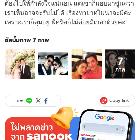
ต้องไปให้กำลังใจแน่นอน แต่เขาก็แอบมาขู่นะว่า
เราเห็นอาจจะรับไม่ได้ เรื่องทายาทไม่น่าจะมีค่ะ
เพราะเราก็คุมอยู่ พี่คริตก็ไม่ค่อยมีเวลาด้วยค่ะ"
อัลบั้มภาพ 7 ภาพ
อัลบั้ม
7
ภาพ
7
ภาพ
ภาพ
ของ
ชาคริต
ขำๆ
วุ้น
Copy link
แชร์
เส้น
ถ่าย
รูป
คู่
จั๊ก
จั่น