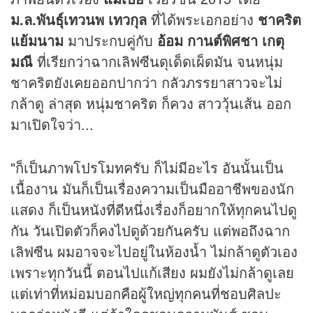
ม.ล.พันธุ์เทวนพ เทวกุล
ที่ได้พระเอกอย่าง
ชาคริต
แย้มนาม
มาประกบคู่กับ
อ้อม กานต์พิศชา เกตุ
มณี
ที่เรียกว่าฉากเลิฟซีนดุเด็ดเผ็ดมัน จนหนุ่ม
ชาคริตยังเคยออกปากว่า กลัวภรรยาสาวจะไม่
กล้าดู ล่าสุด หนุ่มชาคริต ก็ควง สาววุ้นเส้น ออก
มาเปิดใจว่า...
"ก็เป็นภาพโปรโมทครับ ก็ไม่มีอะไร อันนั้นเป็น
เนื้องาน มันก็เป็นเรื่องความเป็นมืออาชีพของนัก
แสดง ก็เป็นหนังที่ดีหนึ่งเรื่องก็อยากให้ทุกคนไปดู
กัน วันเปิดตัวก็คงไปดูด้วยกันครับ แต่พอถึงฉาก
เลิฟซีน ผมอาจจะไปอยู่ในห้องน้ำ ไม่กล้าดูตัวเอง
เพราะทุกวันนี้ ตอนไปแก้เสียง ผมยังไม่กล้าดูเลย
แต่เท่าที่หม่อมบอกคือผู้ใหญ่ทุกคนที่ชอบศิลปะ