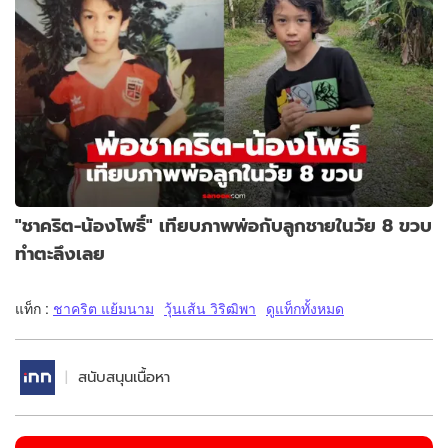
"ชาคริต-น้องโพธิ์" เทียบภาพพ่อกับลูกชายในวัย 8 ขวบ
ทำตะลึงเลย
แท็ก :
ชาคริต แย้มนาม
วุ้นเส้น วิริฒิพา
ดูแท็กทั้งหมด
สนับสนุนเนื้อหา