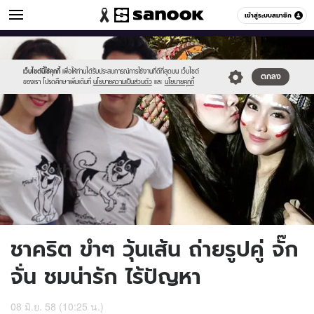
ข่าวบันเทิง
เข้าสู่ระบบสมาชิก
หมวดอื่นๆ
//s.isanook.com/ns/0/ud/361/1808622/chakrit01.jpg
Sanook
//s.isanook.com/sr/0/images/logo-
600
60
new-
sanook.png
เว็บไซต์นี้ใช้คุกกี้
เพื่อให้ท่านได้รับประสบการณ์การใช้งานที่ดีที่สุดบน เว็บไซต์
ตกลง
ของเรา โปรดศึกษาเพิ่มเติมที่
นโยบายความเป็นส่วนตัว
และ
นโยบายคุกกี้
ชาคริต ขำๆ วุ้นเส้น ถ่ายรูปคู่ จั๊ก
จั่น ชมน่ารัก ไร้ปัญหา
08 มิ.ย. 58 (10:25 น.)