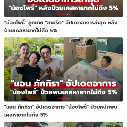
"น้องโพธิ์" ลูกชาย "ชาคริต" อัปเดตอาการล่าสุด หลัง
ป่วยเคสหายากไม่ถึง 5%
"แอน ภัททิรา" อัปเดตอาการ "น้องโพธิ์" ป่วยหนักพบ
เคสหายากไม่ถึง 5%