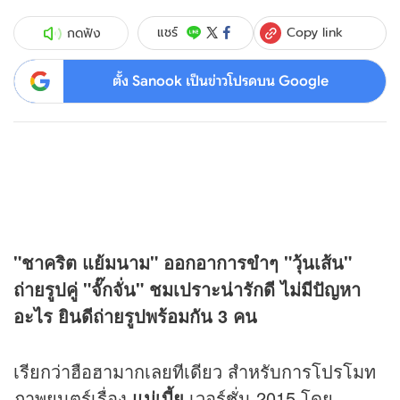
Copy link
แชร์
กดฟัง
ตั้ง Sanook เป็นข่าวโปรดบน Google
"ชาคริต แย้มนาม" ออกอาการขำๆ "วุ้นเส้น"
ถ่ายรูปคู่ "จั๊กจั่น" ชมเปราะน่ารักดี ไม่มีปัญหา
อะไร ยินดีถ่ายรูปพร้อมกัน 3 คน
เรียกว่าฮือฮามากเลยทีเดียว สำหรับการโปรโมท
ภาพยนตร์เรื่อง
แม่เบี้ย
เวอร์ชั่น 2015 โดย