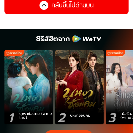
กลับขึ้นไปด้านบน
ซีรีส์ฮิตจาก
1
2
3
บุหงาซ่อนคม (พากย์
เมื่อรั
บุหงาซ่อนคม
ไทย)
(พากย์