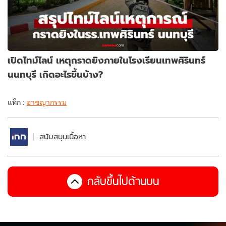
เปิดไทม์ไลน์ เหตุกราดยิงภายในโรงเรียนเทพศิรินทร์
นนทบุรี เกิดอะไรขึ้นบ้าง?
แท็ก :
อาชญากรรม
สนับสนุนเนื้อหา
กลับขึ้นไปด้านบน