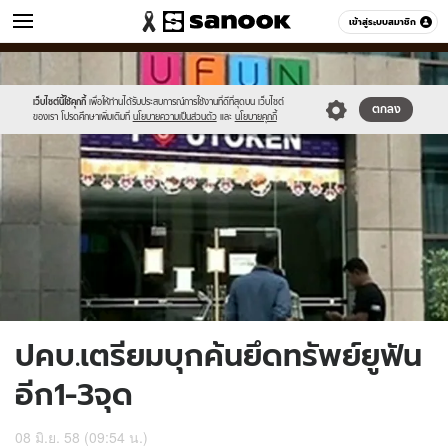
ข่าว
เข้าสู่ระบบสมาชิก
หมวดอื่นๆ
//s.isanook.com/ns/0/ud/361/1808606/623380-
Sanook
//s.isanook.com/sr/0/images/logo-
600
60
01.jpg
new-
sanook.png
เว็บไซต์นี้ใช้คุกกี้
เพื่อให้ท่านได้รับประสบการณ์การใช้งานที่ดีที่สุดบน เว็บไซต์
ตกลง
ของเรา โปรดศึกษาเพิ่มเติมที่
นโยบายความเป็นส่วนตัว
และ
นโยบายคุกกี้
ปคบ.เตรียมบุกค้นยึดทรัพย์ยูฟัน
อีก1-3จุด
08 มิ.ย. 58 (09:54 น.)