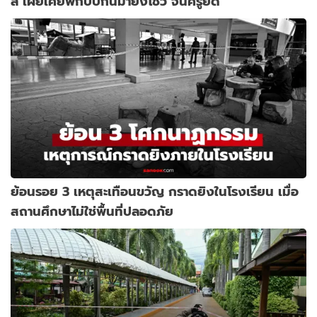
ลี่ เผยเคยพกบีบีกันมายิงโชว์ จนครูยึด
ย้อนรอย 3 เหตุสะเทือนขวัญ กราดยิงในโรงเรียน เมื่อ
สถานศึกษาไม่ใช่พื้นที่ปลอดภัย