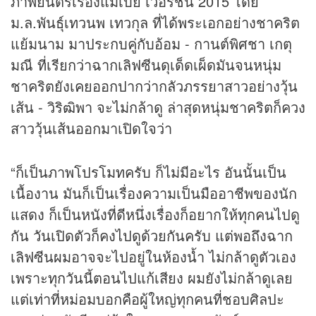
ภาพยนตร์เรื่องแม่เบี้ย เวอร์ชั่น 2015 โดย
ม.ล.พันธุ์เทวนพ เทวกุล ที่ได้พระเอกอย่างชาคริต
แย้มนาม มาประกบคู่กับอ้อม - กานต์พิศชา เกตุ
มณี ที่เรียกว่าฉากเลิฟซีนดุเด็ดเผ็ดมันจนหนุ่ม
ชาคริตยังเคยออกปากว่ากลัวภรรยาสาวอย่างวุ้น
เส้น - วิริฒิพา จะไม่กล้าดู ล่าสุดหนุ่มชาคริตก็ควง
สาววุ้นเส้นออกมาเปิดใจว่า
“ก็เป็นภาพโปรโมทครับ ก็ไม่มีอะไร อันนั้นเป็น
เนื้องาน มันก็เป็นเรื่องความเป็นมืออาชีพของนัก
แสดง ก็เป็นหนังที่ดีหนึ่งเรื่องก็อยากให้ทุกคนไปดู
กัน วันเปิดตัวก็คงไปดูด้วยกันครับ แต่พอถึงฉาก
เลิฟซีนผมอาจจะไปอยู่ในห้องน้ำ ไม่กล้าดูตัวเอง
เพราะทุกวันนี้ตอนไปแก้เสียง ผมยังไม่กล้าดูเลย
แต่เท่าที่หม่อมบอกคือผู้ใหญ่ทุกคนที่ชอบศิลปะ