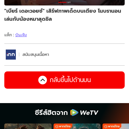
"เบียร์ เดอะวอยซ์" เสิร์ฟภาพเด็ดบนเตียง โนบรานอน
เล่นกับน้องหมาสุดชิล
แท็ก :
บันเทิง
สนับสนุนเนื้อหา
กลับขึ้นไปด้านบน
ซีรีส์ฮิตจาก