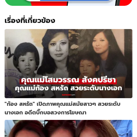
เรื่องที่เกี่ยวข้อง
"ก้อง สหรัถ" เปิดภาพคุณแม่สมัยสาวๆ สวยระดับ
นางเอก อดีตบิ๊กบอสวงการโฆษณา