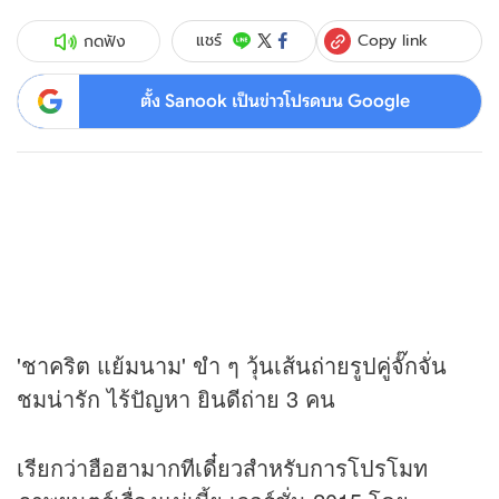
Copy link
แชร์
กดฟัง
ตั้ง Sanook เป็นข่าวโปรดบน Google
'ชาคริต แย้มนาม' ขำ ๆ วุ้นเส้นถ่ายรูปคู่จั๊กจั่น
ชมน่ารัก ไร้ปัญหา ยินดีถ่าย 3 คน
เรียกว่าฮือฮามากทีเดี๋ยวสำหรับการโปรโมท