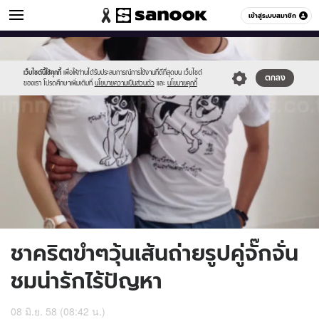
ข่าวบันเทิง
เข้าสู่ระบบสมาชิก
หมวดอื่นๆ
//s.isanook.com/ns/0/ud/361/1808582/623361-
Sanook
//s.isanook.com/sr/0/images/logo-
600
60
01.jpg
new-
sanook.png
เว็บไซต์นี้ใช้คุกกี้
เพื่อให้ท่านได้รับประสบการณ์การใช้งานที่ดีที่สุดบน เว็บไซต์
ตกลง
ของเรา โปรดศึกษาเพิ่มเติมที่
นโยบายความเป็นส่วนตัว
และ
นโยบายคุกกี้
ชาคริตขำๆวุ้นเส้นถ่ายรูปคู่จั๊กจั่น
ชมน่ารักไร้ปัญหา
08 มิ.ย. 58 (08:42 น.)