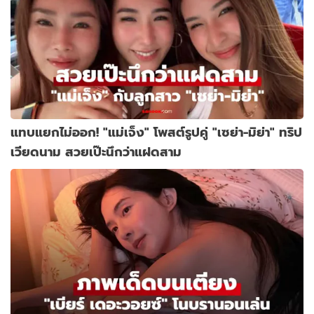
แทบแยกไม่ออก! "แม่เจ็ง" โพสต์รูปคู่ "เซย่า-มิย่า" ทริป
เวียดนาม สวยเป๊ะนึกว่าแฝดสาม