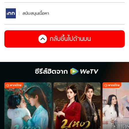
สนับสนุนเนื้อหา
กลับขึ้นไปด้านบน
ซีรีส์ฮิตจาก