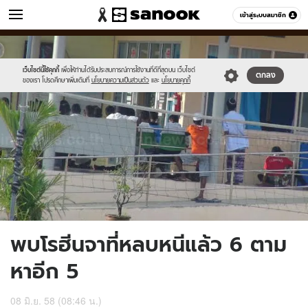
ข่าว
เข้าสู่ระบบสมาชิก
หมวดอื่นๆ
//s.isanook.com/ns/0/ud/361/1808574/623364-
Sanook
//s.isanook.com/sr/0/images/logo-
600
60
01.jpg
new-
sanook.png
เว็บไซต์นี้ใช้คุกกี้
เพื่อให้ท่านได้รับประสบการณ์การใช้งานที่ดีที่สุดบน เว็บไซต์
ตกลง
ของเรา โปรดศึกษาเพิ่มเติมที่
นโยบายความเป็นส่วนตัว
และ
นโยบายคุกกี้
พบโรฮีนจาที่หลบหนีแล้ว 6 ตาม
หาอีก 5
08 มิ.ย. 58 (08:46 น.)