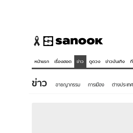
หน้าแรก
เรื่องฮอต
ข่าว
ดูดวง
ข่าวบันเทิง
ก
ข่าว
ข่าว
ดูดวง - 
อาชญากรรม
การเมือง
ต่างประเทศ
เรื่องฮอต
ดูดวง
ข่าว
หวยไทย
ข่าวบันเทิง
สถิติหวยไท
ข่าวกีฬา
หวยลาว
ข่าวเศรษฐกิจ