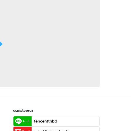
 WeTV
ติดต่อโฆษณา
tencentthbd
sales@tencent.co.th
รา
ร้องเรียนเนื้อหาไม่เหมาะสม
แนะนำติชม แจ้งปัญหาการใช้งาน
ติดต่อโฆษณา
tencentthbd
Add