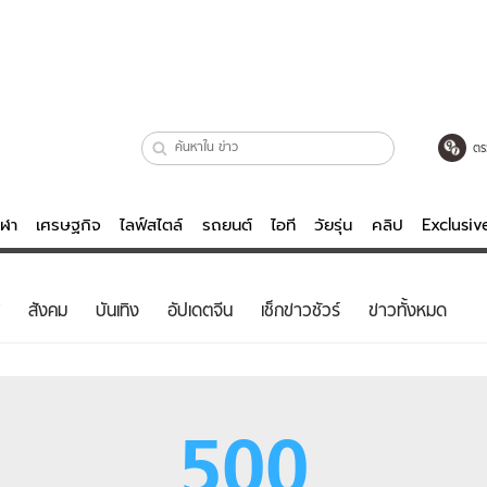
ตร
ีฬา
เศรษฐกิจ
ไลฟ์สไตล์
รถยนต์
ไอที
วัยรุ่น
คลิป
Exclusi
ตรวจหวย
ไลฟ์สไตล์
บันเทิงค
สังคม
บันเทิง
อัปเดตจีน
เช็กข่าวชัวร์
ข่าวทั้งหมด
ผู้หญิง
หนัง-ละคร
ผู้ชาย
เพลง
ย
วัยรุ่น
เกมส์
500
ไอที
คลิป
รถยนต์
พอดแคสต์