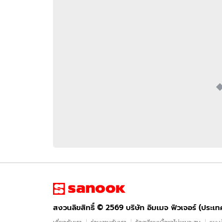
อัปเดตจีน
เช็กข่าวชัวร์
ติดตามสนุกโซเชี
ดาวน์โหลดสนุกแอปฟรี
สงวนลิขสิทธิ์ ©
2569
บริษัท อิมเมจ ฟิวเจอร์ (ประเทศไทย) จำกัด
สงวนลิขสิทธิ์ ©
2569
บริษัท อิมเมจ ฟิวเจอร์ (ประเ