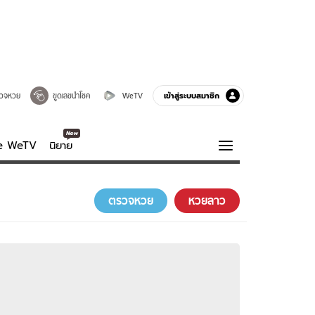
เข้าสู่ระบบสมาชิก
วจหวย
ขูดเลขนำโชค
WeTV
ve WeTV
นิยาย
รบรส
ความรู้รอบตัว
ตรวจหวย
หวยลาว
ฮาวทู
กูรู-รอบรู้