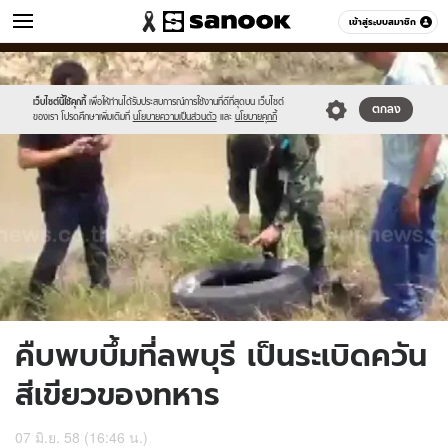
ข่าว
เข้าสู่ระบบสมาชิก
หมวดอื่นๆ
//s.isanook.com/ns/0/ud/361/1808322/623284-
Sanook
//s.isanook.com/sr/0/images/logo-
600
60
01.jpg
new-
sanook.png
เว็บไซต์นี้ใช้คุกกี้
เพื่อให้ท่านได้รับประสบการณ์การใช้งานที่ดีที่สุดบน เว็บไซต์
ตกลง
ของเรา โปรดศึกษาเพิ่มเติมที่
นโยบายความเป็นส่วนตัว
และ
นโยบายคุกกี้
คืบพบบึ้มที่ลพบุรี เป็นระเบิดควัน
สีเขียวของทหาร
07 มิ.ย. 58 (16:46 น.)