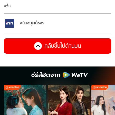
แท็ก :
สนับสนุนเนื้อหา
กลับขึ้นไปด้านบน
ซีรีส์ฮิตจาก