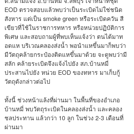
ต.สนามแจง อ.บ้านหมี่ จ.ลพบุรี เจ้าหน้าที่ชุด
EOD ตรวจสอบแล้วพบว่าเป็นระเบิดไม่ใช่ชนิด
สังหาร แต่เป็น smoke green หรือระเบิดควัน สี
เขียวที่ใช้ในราชการทหาร หรือหน่วยปฏิบัติการ
พิเศษ และสอบถามผู้ที่พบเห็นแจ้งว่า ตนได้มาท
อดแห บริเวณคลองส่งน้ำ พอนำแหขึ้นมาก็พบว่า
มีวัตถุคล้ายกระป๋องติดแหขึ้นมาด้วย จะดูพบว่ามี
สลัก คล้ายระเบิดจึงแจ้งไปยัง สภ.บ้านหมี่
ประสานไปยัง หน่วย EOD ของทหาร มาเก็บกู้
วัตถุดังกล่าวต่อไป
ทั้งนี้ ช่วงหน้าแล้งที่ผ่านมา ในพื้นที่ของอำเภอ
บ้านหมี่ พบวัตถุระเบิดในคลองส่งน้ำ และคลอง
ชลประทาน แล้วกว่า 10 ลูก ในช่วง 2-3 เดือนที่
ผ่านมา