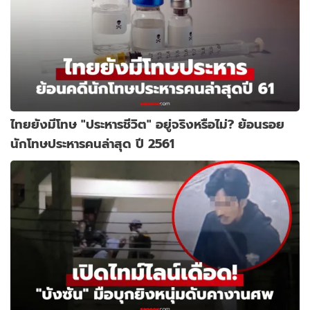
ไทยยังมีโทษ "ประหารชีวิต" อยู่จริงหรือไม่? ย้อนรอย
นักโทษประหารคนล่าสุด ปี 2561