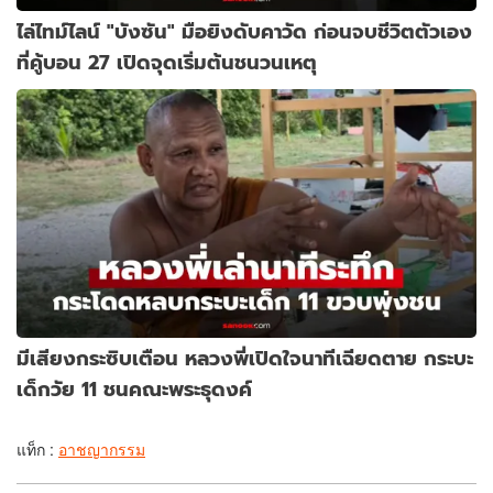
ไล่ไทม์ไลน์ "บังซัน" มือยิงดับคาวัด ก่อนจบชีวิตตัวเอง
ที่คู้บอน 27 เปิดจุดเริ่มต้นชนวนเหตุ
มีเสียงกระซิบเตือน หลวงพี่เปิดใจนาทีเฉียดตาย กระบะ
เด็กวัย 11 ชนคณะพระธุดงค์
แท็ก :
อาชญากรรม