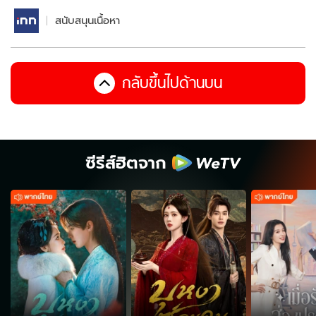
สนับสนุนเนื้อหา
กลับขึ้นไปด้านบน
ซีรีส์ฮิตจาก