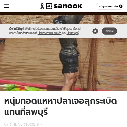
ข่าว
เข้าสู่ระบบสมาชิก
หมวดอื่นๆ
//s.isanook.com/ns/0/ud/361/1808210/623245-
Sanook
//s.isanook.com/sr/0/images/logo-
600
60
01.jpg
new-
sanook.png
เว็บไซต์นี้ใช้คุกกี้
เพื่อให้ท่านได้รับประสบการณ์การใช้งานที่ดีที่สุดบน เว็บไซต์
ตกลง
ของเรา โปรดศึกษาเพิ่มเติมที่
นโยบายความเป็นส่วนตัว
และ
นโยบายคุกกี้
หนุ่มทอดแหหาปลาเจอลุกระเบิด
แทนที่ลพบุรี
07 มิ.ย. 58 (13:32 น.)