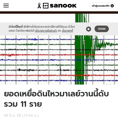
ข่าว
เข้าสู่ระบบสมาชิก
หมวดอื่นๆ
//s.isanook.com/ns/0/ud/361/1807926/623133-
Sanook
//s.isanook.com/sr/0/images/logo-
600
60
01.jpg
new-
sanook.png
เว็บไซต์นี้ใช้คุกกี้
เพื่อให้ท่านได้รับประสบการณ์การใช้งานที่ดีที่สุดบน เว็บไซต์
ตกลง
ของเรา โปรดศึกษาเพิ่มเติมที่
นโยบายความเป็นส่วนตัว
และ
นโยบายคุกกี้
ยอดเหยื่อดินไหวมาเลย์วานนี้ดับ
รวม 11 ราย
06 มิ.ย. 58 (15:44 น.)