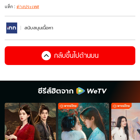
แท็ก :
ต่างประเทศ
สนับสนุนเนื้อหา
กลับขึ้นไปด้านบน
ซีรีส์ฮิตจาก